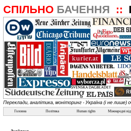
СПІЛЬНО
БАЧЕННЯ
::
Переклади, аналітика, моніторинг - Україна (і не лише) 
Головна
Політика
Human rights
Міжнародні ві