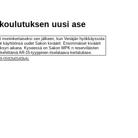
koulutuksen uusi ase
moninkertaiseksi sen jälkeen, kun Venäjän hyökkäyssota
 käyttöönsä uudet Sakon kiväärit. Ensimmäiset kiväärit
n syksyn aikana. Kyseessä on Sakon MPK:n reserviläisten
n kehittämä AR-15-tyyppinen itselataava kertatuliase.
599-0592b6540b4c