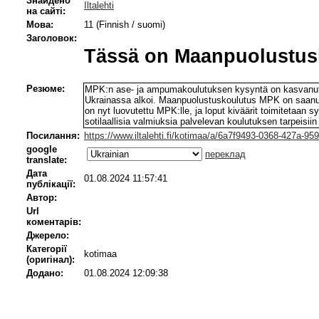
Знайдено
Iltalehti
на сайті:
Мова:
11 (Finnish / suomi)
Заголовок:
Tässä on Maanpuolustus­
Резюме:
MPK:n ase- ja ampumakoulutuksen kysyntä on kasvanut 
Ukrainassa alkoi. Maanpuolustuskoulutus MPK on saanut
on nyt luovutettu MPK:lle, ja loput kiväärit toimitetaa
sotilaallisia valmiuksia palvelevan koulutuksen tarpeisii
Посилання:
https://www.iltalehti.fi/kotimaa/a/6a7f9493-0368-427a-9
google
переклад
translate:
Дата
01.08.2024 11:57:41
публікації:
Автор:
Url
коментарів:
Джерело:
Категорії
kotimaa
(оригінал):
Додано:
01.08.2024 12:09:38