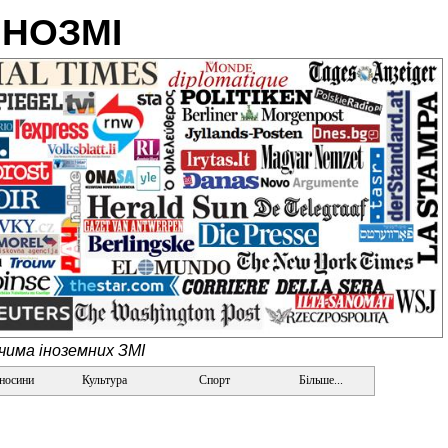
ІНОЗМІ
очима іноземних ЗМІ
дносини
Культура
Спорт
Більше...