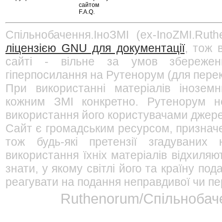
сайтом
F.A.Q.
Спільнобачення.ІноЗМІ (ex-InoZMI.Ruth
ліцензією GNU для документації
, тож 
сайті - вільне за умов збережен
гіперпосилання на Рутенорум (для перек
При використанні матеріалів інозем
кожним ЗМІ конкретно. Рутенорум не
використання його користувачами джерел
Сайт є громадським ресурсом, признач
тож будь-які претензії згадуваних
використання їхніх матеріалів відхиляю
знати, у якому світлі його та країну п
реагувати на подання неправдивої чи пе
Ruthenorum/Спільнобаче