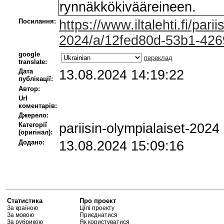
rynnäkkökivääreineen.
Посилання:
https://www.iltalehti.fi/parii
2024/a/12fed80d-53b1-42
google
переклад
translate:
Дата
13.08.2024 14:19:22
публікації:
Автор:
Url
коментарів:
Джерело:
Категорії
pariisin-olympialaiset-2024
(оригінал):
Додано:
13.08.2024 15:09:16
Статистика
Про проект
За країною
Цілі проекту
За мовою
Приєднатися
За рубрикою
Як користуватися