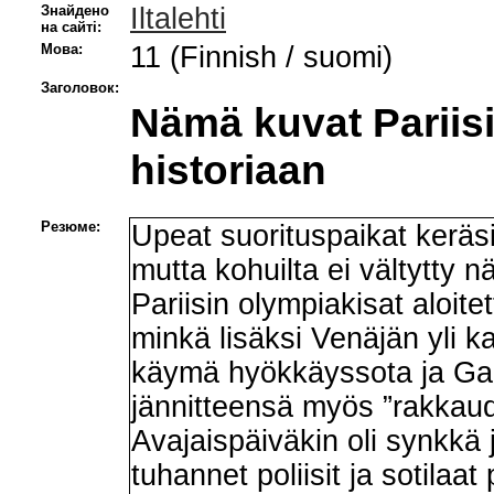
Знайдено
Iltalehti
на сайті:
Мова:
11 (Finnish / suomi)
Заголовок:
Nämä kuvat Pariisi
historiaan
Резюме:
Upeat suorituspaikat keräs
mutta kohuilta ei vältytty 
Pariisin olympiakisat aloitet
minkä lisäksi Venäjän yli k
käymä hyökkäyssota ja Gaz
jännitteensä myös ”rakkau
Avajaispäiväkin oli synkkä
tuhannet poliisit ja sotilaat 