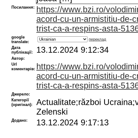
Посилання:
https://www.bzi.ro/volodimi
acord-cu-un-armistitiu-de-c
trist-ca-a-respins-asta-51
google
переклад
translate:
Дата
13.12.2024 9:12:34
публікації:
Автор:
Url
https://www.bzi.ro/volodimi
коментарів:
acord-cu-un-armistitiu-de-c
trist-ca-a-respins-asta-51
Джерело:
Категорії
Actualitate;război Ucraina;
(оригінал):
Zelenski
Додано:
13.12.2024 9:17:13