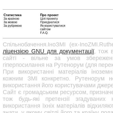
Статистика
Про проект
За країною
Цілі проекту
За мовою
Приєднатися
За рубрикою
Як користуватися
сайтом
F.A.Q.
Спільнобачення.ІноЗМІ (ex-InoZMI.Ruth
ліцензією GNU для документації
, тож 
сайті - вільне за умов збережен
гіперпосилання на Рутенорум (для перек
При використанні матеріалів інозем
кожним ЗМІ конкретно. Рутенорум не
використання його користувачами джерел
Сайт є громадським ресурсом, признач
тож будь-які претензії згадуваних
використання їхніх матеріалів відхиляю
знати, у якому світлі його та країну п