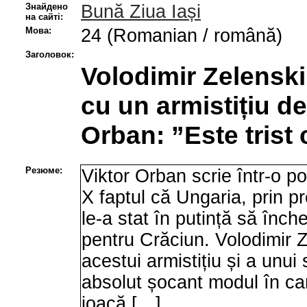
Знайдено
Bună Ziua Iași
на сайті:
Мова:
24 (Romanian / română)
Заголовок:
Volodimir Zelenski
cu un armistițiu de
Orban: ”Este trist 
Резюме:
Viktor Orban scrie într-o p
X faptul că Ungaria, prin p
le-a stat în putință să înch
pentru Crăciun. Volodimir 
acestui armistițiu și a unui
absolut șocant modul în ca
joacă […]