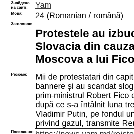
Знайдено
Yam
на сайті:
Мова:
24 (Romanian / română)
Заголовок:
Protestele au izbuc
Slovacia din cauza 
Moscova a lui Fic
Резюме:
Mii de protestatari din capi
bannere și au scandat slog
prim-ministrul Robert Fico 
după ce s-a întâlnit luna t
Vladimir Putin, pe fondul u
privind gazul, transmite Re
Посилання: