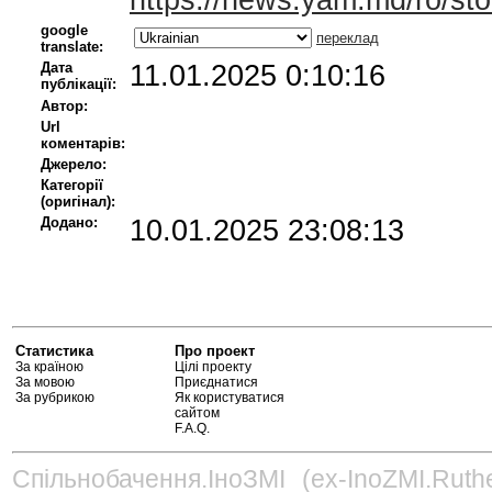
https://news.yam.md/ro/st
google
переклад
translate:
Дата
11.01.2025 0:10:16
публікації:
Автор:
Url
коментарів:
Джерело:
Категорії
(оригінал):
Додано:
10.01.2025 23:08:13
Статистика
Про проект
За країною
Цілі проекту
За мовою
Приєднатися
За рубрикою
Як користуватися
сайтом
F.A.Q.
Спільнобачення.ІноЗМІ (ex-InoZMI.Ruth