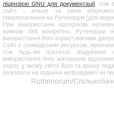
ліцензією GNU для документації
, тож 
сайті - вільне за умов збережен
гіперпосилання на Рутенорум (для перек
При використанні матеріалів інозем
кожним ЗМІ конкретно. Рутенорум не
використання його користувачами джерел
Сайт є громадським ресурсом, признач
тож будь-які претензії згадуваних
використання їхніх матеріалів відхиляю
знати, у якому світлі його та країну п
реагувати на подання неправдивої чи пе
Ruthenorum/Спільнобаче