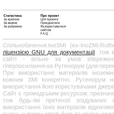
Статистика
Про проект
За країною
Цілі проекту
За мовою
Приєднатися
За рубрикою
Як користуватися
сайтом
F.A.Q.
Спільнобачення.ІноЗМІ (ex-InoZMI.Ruth
ліцензією GNU для документації
, тож 
сайті - вільне за умов збережен
гіперпосилання на Рутенорум (для перек
При використанні матеріалів інозем
кожним ЗМІ конкретно. Рутенорум не
використання його користувачами джерел
Сайт є громадським ресурсом, признач
тож будь-які претензії згадуваних
використання їхніх матеріалів відхиляю