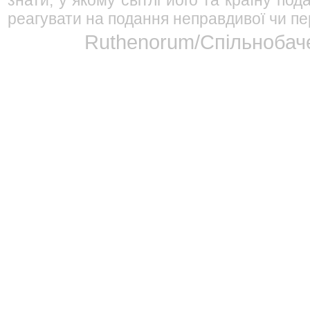
знати, у якому світлі його та країну п
реагувати на подання неправдивої чи пе
Ruthenorum/Спільнобаче