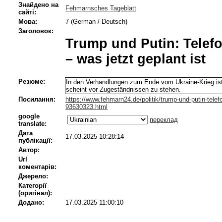
Знайдено на
Fehmarnsches Tageblatt
сайті:
Мова:
7 (German / Deutsch)
Заголовок:
Trump und Putin: Telefo
– was jetzt geplant ist
Резюме:
In den Verhandlungen zum Ende vom Ukraine-Krieg ist
scheint vor Zugeständnissen zu stehen.
Посилання:
https://www.fehmarn24.de/politik/trump-und-putin-telef
93630323.html
google
переклад
translate:
Дата
17.03.2025 10:28:14
публікації:
Автор:
Url
коментарів:
Джерело:
Категорії
(оригінал):
Додано:
17.03.2025 11:00:10