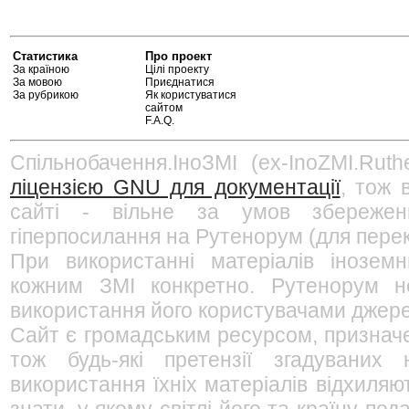
Статистика
Про проект
За країною
Цілі проекту
За мовою
Приєднатися
За рубрикою
Як користуватися
сайтом
F.A.Q.
Спільнобачення.ІноЗМІ (ex-InoZMI.Ruth
ліцензією GNU для документації
, тож 
сайті - вільне за умов збережен
гіперпосилання на Рутенорум (для перек
При використанні матеріалів інозем
кожним ЗМІ конкретно. Рутенорум не
використання його користувачами джерел
Сайт є громадським ресурсом, признач
тож будь-які претензії згадуваних
використання їхніх матеріалів відхиляю