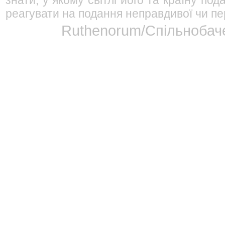
знати, у якому світлі його та країну п
реагувати на подання неправдивої чи пе
Ruthenorum/Спільнобаче