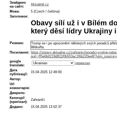
Знайдено
Aktuálně.cz
на сайті:
Мова:
5 (Czech / čeština)
Заголовок:
Obavy sílí už i v Bílém d
který děsí lídry Ukrajiny 
Резюме:
Trump se i po upozornění některých svých poradců přikl
Witkoffa.
Посилання:
https://zpravy.aktualne.cz/zahranici/poradci-vcetne-rubia-
pu/r~ff5e6b0219d811f0b553ac1f6b220ee8/?utm_sourc
google
переклад
translate:
Дата
15.04.2025 12:49:00
публікації:
Автор:
Url
коментарів:
Джерело:
Категорії
Zahraničí
(оригінал):
Додано:
15.04.2025 13:02:37