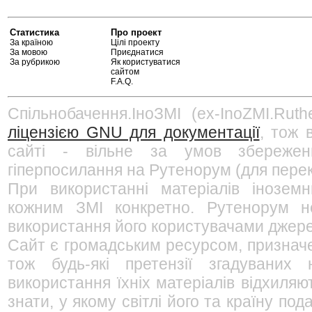
Статистика
Про проект
За країною
Цілі проекту
За мовою
Приєднатися
За рубрикою
Як користуватися
сайтом
F.A.Q.
Спільнобачення.ІноЗМІ (ex-InoZMI.Ruth
ліцензією GNU для документації
, тож 
сайті - вільне за умов збережен
гіперпосилання на Рутенорум (для перек
При використанні матеріалів інозем
кожним ЗМІ конкретно. Рутенорум не
використання його користувачами джерел
Сайт є громадським ресурсом, признач
тож будь-які претензії згадуваних
використання їхніх матеріалів відхиляю
знати, у якому світлі його та країну п