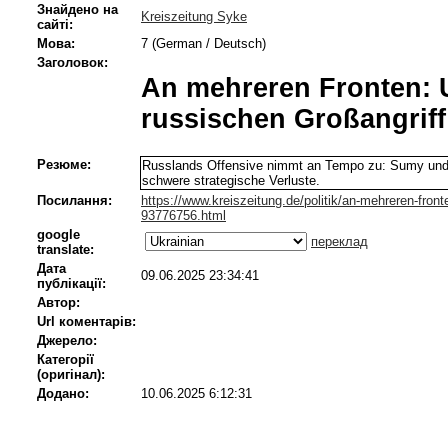
Знайдено на
Kreiszeitung Syke
сайті:
Мова:
7 (German / Deutsch)
Заголовок:
An mehreren Fronten: U
russischen Großangriff
Резюме:
Russlands Offensive nimmt an Tempo zu: Sumy und D
schwere strategische Verluste.
Посилання:
https://www.kreiszeitung.de/politik/an-mehreren-front
93776756.html
google
переклад
translate:
Дата
09.06.2025 23:34:41
публікації:
Автор:
Url коментарів:
Джерело:
Категорії
(оригінал):
Додано:
10.06.2025 6:12:31