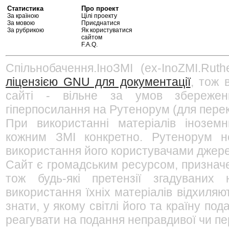
Статистика
Про проект
За країною
Цілі проекту
За мовою
Приєднатися
За рубрикою
Як користуватися
сайтом
F.A.Q.
Спільнобачення.ІноЗМІ (ex-InoZMI.Ruth
ліцензією GNU для документації
, тож 
сайті - вільне за умов збережен
гіперпосилання на Рутенорум (для перек
При використанні матеріалів інозем
кожним ЗМІ конкретно. Рутенорум не
використання його користувачами джерел
Сайт є громадським ресурсом, признач
тож будь-які претензії згадуваних
використання їхніх матеріалів відхиляю
знати, у якому світлі його та країну п
реагувати на подання неправдивої чи пе