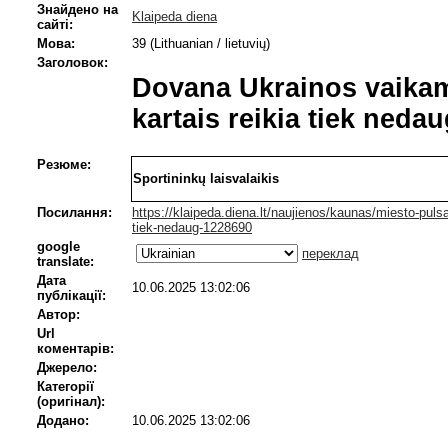
Знайдено на
Klaipeda diena
сайті:
Мова:
39 (Lithuanian / lietuvių)
Заголовок:
Dovana Ukrainos vaikam
kartais reikia tiek neda
Резюме:
Sportininkų laisvalaikis
Посилання:
https://klaipeda.diena.lt/naujienos/kaunas/miesto-pul
tiek-nedaug-1228690
google
переклад
translate:
Дата
10.06.2025 13:02:06
публікації:
Автор:
Url
коментарів:
Джерело:
Категорії
(оригінал):
Додано:
10.06.2025 13:02:06