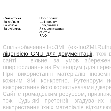
Статистика
Про проект
За країною
Цілі проекту
За мовою
Приєднатися
За рубрикою
Як користуватися
сайтом
F.A.Q.
Спільнобачення.ІноЗМІ (ex-InoZMI.Ruth
ліцензією GNU для документації
, тож 
сайті - вільне за умов збережен
гіперпосилання на Рутенорум (для перек
При використанні матеріалів інозем
кожним ЗМІ конкретно. Рутенорум не
використання його користувачами джерел
Сайт є громадським ресурсом, признач
тож будь-які претензії згадуваних
використання їхніх матеріалів відхиляю