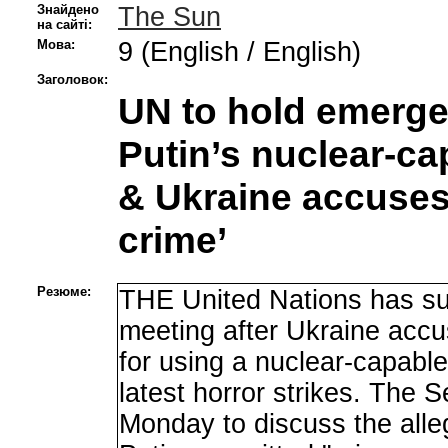
Знайдено
The Sun
на сайті:
Мова:
9 (English / English)
Заголовок:
UN to hold emerge
Putin’s nuclear-ca
& Ukraine accuses
crime’
Резюме:
THE United Nations has 
meeting after Ukraine acc
for using a nuclear-capable
latest horror strikes. The S
Monday to discuss the alle