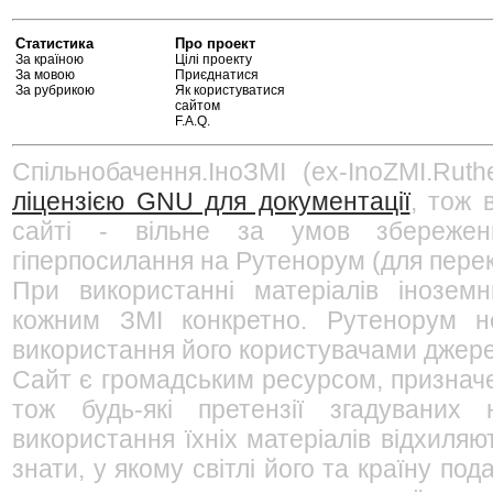
Статистика
Про проект
За країною
Цілі проекту
За мовою
Приєднатися
За рубрикою
Як користуватися
сайтом
F.A.Q.
Спільнобачення.ІноЗМІ (ex-InoZMI.Ruth
ліцензією GNU для документації
, тож 
сайті - вільне за умов збережен
гіперпосилання на Рутенорум (для перек
При використанні матеріалів інозем
кожним ЗМІ конкретно. Рутенорум не
використання його користувачами джерел
Сайт є громадським ресурсом, признач
тож будь-які претензії згадуваних
використання їхніх матеріалів відхиляю
знати, у якому світлі його та країну п