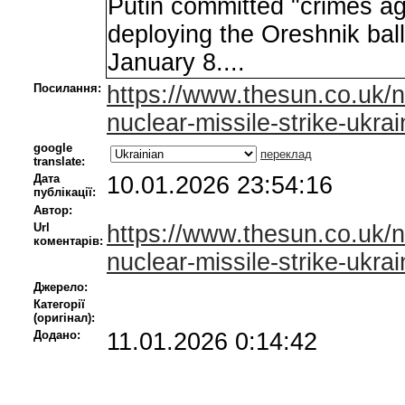
Putin committed "crimes a
deploying the Oreshnik balli
January 8....
Посилання:
https://www.thesun.co.uk/
nuclear-missile-strike-ukra
google
переклад
translate:
Дата
10.01.2026 23:54:16
публікації:
Автор:
Url
https://www.thesun.co.uk/
коментарів:
nuclear-missile-strike-ukr
Джерело:
Категорії
(оригінал):
Додано:
11.01.2026 0:14:42