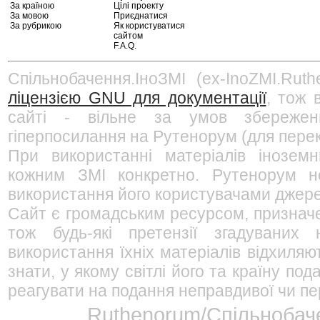
За країною
Цілі проекту
За мовою
Приєднатися
За рубрикою
Як користуватися
сайтом
F.A.Q.
Спільнобачення.ІноЗМІ (ex-InoZMI.Ruth
ліцензією GNU для документації
, тож 
сайті - вільне за умов збережен
гіперпосилання на Рутенорум (для перек
При використанні матеріалів інозем
кожним ЗМІ конкретно. Рутенорум не
використання його користувачами джерел
Сайт є громадським ресурсом, признач
тож будь-які претензії згадуваних
використання їхніх матеріалів відхиляю
знати, у якому світлі його та країну п
реагувати на подання неправдивої чи пе
Ruthenorum/Спільнобаче