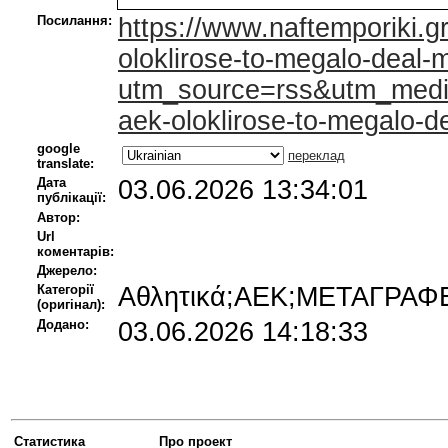
Посилання:
https://www.naftemporiki.g
oloklirose-to-megalo-deal
utm_source=rss&utm_med
aek-oloklirose-to-megalo-
google
переклад
translate:
Дата
03.06.2026 13:34:01
публікації:
Автор:
Url
коментарів:
Джерело:
Категорії
Αθλητικά;ΑΕΚ;ΜΕΤΑΓΡΑ
(оригінал):
Додано:
03.06.2026 14:18:33
Статистика
Про проект