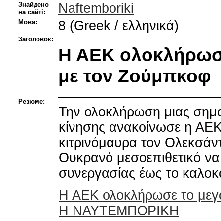
Знайдено
Naftemboriki
на сайті:
Мова:
8 (Greek / ελληνικά)
Заголовок:
Η ΑΕΚ ολοκλήρωσε
με τον Ζούμπκοφ
Резюме:
Την ολοκλήρωση μιας σημα
κίνησης ανακοίνωσε η ΑΕΚ
κιτρινόμαυρα τον Ολεκσάν
Ουκρανό μεσοεπιθετικό να
συνεργασίας έως το καλοκ
Η ΑΕΚ ολοκλήρωσε το μεγ
Η ΝΑΥΤΕΜΠΟΡΙΚΗ