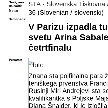
Знайдено
STA - Slovenska Tiskovna 
на сайті:
Мова:
36 (Slovenian / slovenski)
Заголовок:
V Parizu izpadla tu
svetu Arina Sabal
četrtfinalu
Резюме:
Znana sta polfinalna para 
teniškega prvenstva Francij
Rusinji Miri Andrejevi sta s
kvalifikantka s Poljske Maj
Diana Šnajder, ki je izločil