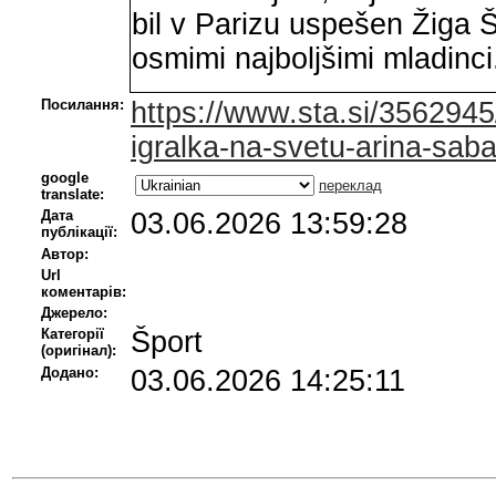
bil v Parizu uspešen Žiga 
osmimi najboljšimi mladinci
Посилання:
https://www.sta.si/3562945/
igralka-na-svetu-arina-saba
google
переклад
translate:
Дата
03.06.2026 13:59:28
публікації:
Автор:
Url
коментарів:
Джерело:
Категорії
Šport
(оригінал):
Додано:
03.06.2026 14:25:11