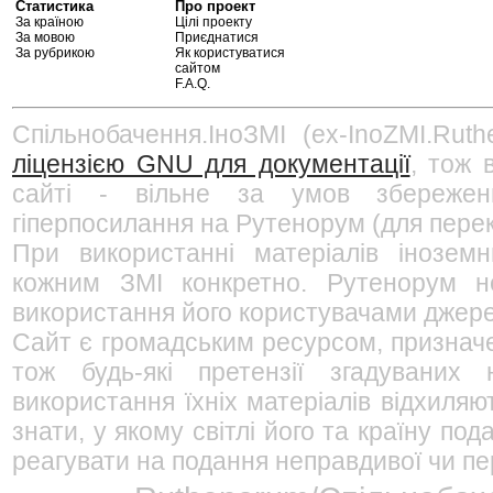
Статистика
Про проект
За країною
Цілі проекту
За мовою
Приєднатися
За рубрикою
Як користуватися
сайтом
F.A.Q.
Спільнобачення.ІноЗМІ (ex-InoZMI.Ruth
ліцензією GNU для документації
, тож 
сайті - вільне за умов збережен
гіперпосилання на Рутенорум (для перек
При використанні матеріалів інозем
кожним ЗМІ конкретно. Рутенорум не
використання його користувачами джерел
Сайт є громадським ресурсом, признач
тож будь-які претензії згадуваних
використання їхніх матеріалів відхиляю
знати, у якому світлі його та країну п
реагувати на подання неправдивої чи пе