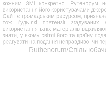
кожним ЗМІ конкретно. Рутенорум не
використання його користувачами джерел
Сайт є громадським ресурсом, признач
тож будь-які претензії згадуваних
використання їхніх матеріалів відхиляю
знати, у якому світлі його та країну п
реагувати на подання неправдивої чи пе
Ruthenorum/Спільнобаче