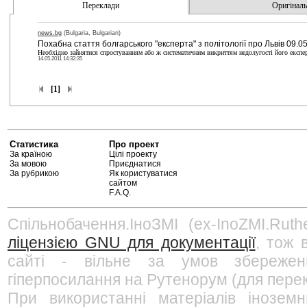
Переклади
Оригінальн
news.bg
(Bulgaria, Bulgarian)
Похабна стаття болгарського "експерта" з політології про Львів 09.0
Необхідно зайнятися спростуванням або ж систематичним викриттям недолугості його експе
14.05.2011 14:32:35
[1]
Статистика
Про проект
За країною
Цілі проекту
За мовою
Приєднатися
За рубрикою
Як користуватися
сайтом
F.A.Q.
Спільнобачення.ІноЗМІ (ex-InoZMI.Ruth
ліцензією GNU для документації
, тож 
сайті - вільне за умов збережен
гіперпосилання на Рутенорум (для перек
При використанні матеріалів інозем