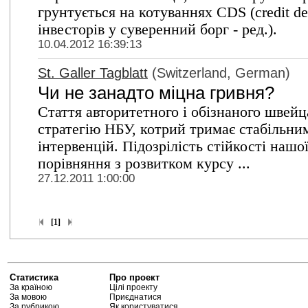
грунтується на котуваннях CDS (credit d
інвесторів у суверенний борг - ред.).
10.04.2012 16:39:13
St. Galler Tagblatt
(Switzerland, German)
Чи не занадто міцна гривня?
Стаття авторитетного і обізнаного швей
стратегію НБУ, котрий тримає стабільни
інтервенцій. Підозрілість стійкості наш
порівняння з розвитком курсу ...
27.12.2011 1:00:00
[1]
Статистика
Про проект
За країною
Цілі проекту
За мовою
Приєднатися
За рубрикою
Як користуватися