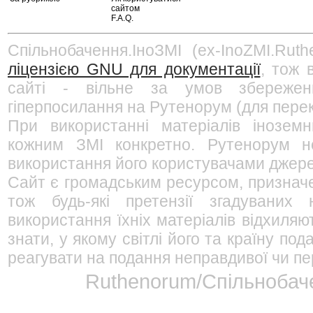
сайтом
F.A.Q.
Спільнобачення.ІноЗМІ (ex-InoZMI.Ruth
ліцензією GNU для документації
, тож 
сайті - вільне за умов збережен
гіперпосилання на Рутенорум (для перек
При використанні матеріалів інозем
кожним ЗМІ конкретно. Рутенорум не
використання його користувачами джерел
Сайт є громадським ресурсом, признач
тож будь-які претензії згадуваних
використання їхніх матеріалів відхиляю
знати, у якому світлі його та країну п
реагувати на подання неправдивої чи пе
Ruthenorum/Спільнобаче