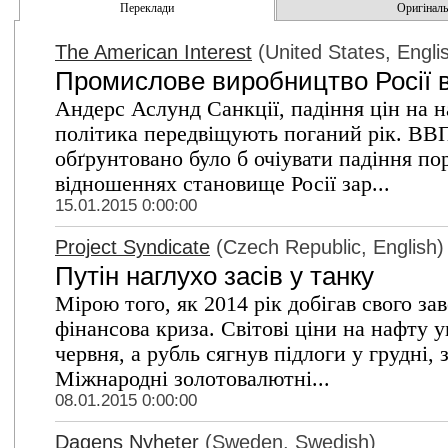
Переклади
Оригінальн
The American Interest
(United States, Engli
Промислове виробництво Росії в
Андерс Аслунд Санкції, падіння цін на 
політика передвіщують поганий рік. ВВП
обґрунтовано було б очіувати падіння пор
відношеннях становище Росії зар...
15.01.2015 0:00:00
Project Syndicate
(Czech Republic, English)
Путін наглухо засів у танку
Мірою того, як 2014 рік добігав свого за
фінансова криза. Світові ціни на нафту
червня, а рубль сягнув підлоги у грудні,
Міжнародні золотовалютні...
08.01.2015 0:00:00
Dagens Nyheter
(Sweden, Swedish)