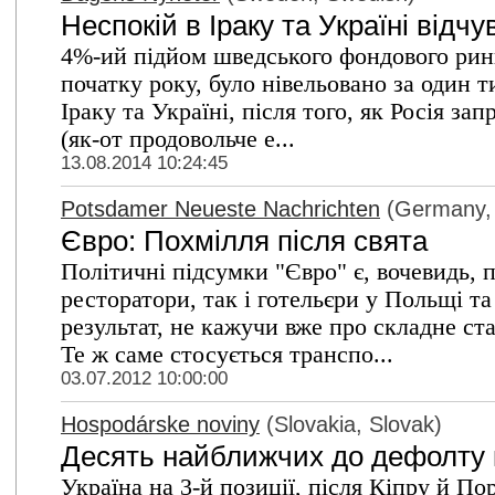
Неспокій в Іраку та Україні відч
4%-ий підйом шведського фондового ринк
початку року, було нівельовано за один т
Іраку та Україні, після того, як Росія за
(як-от продовольче е...
13.08.2014 10:24:45
Potsdamer Neueste Nachrichten
(Germany,
Євро: Похмілля після свята
Політичні підсумки "Євро" є, вочевидь, 
ресторатори, так і готельєри у Польщі т
результат, не кажучи вже про складне с
Те ж саме стосується транспо...
03.07.2012 10:00:00
Hospodárske noviny
(Slovakia, Slovak)
Десять найближчих до дефолту 
Україна на 3-й позиції, після Кіпру й Пор