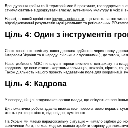
Брендування країни та її територій має й практичне, господарське зн
стимулюватиме відроджувати власну, аутентичну культуру в усіх її в
Наразі, в нашій країні вже
існують спільноти
, що мають за покликання
відслідковуванні результатів муніципальних та регіональних PR-кампа
Ціль 4: Один з інструментів г
Свою зовнішню політику наша держава здійснює через низку державни
інтересам України та її народу, скільки є слухняними (і, до того ж, 
Наше доблесне МЗС пильнує інтереси виключно олігархату та владної
кордоном, де вони стають жертвами злочинців, шахраїв, піратів, тощо
Також діяльність нашого проекту надаватиме поле для координації зу
Ціль 4: Кадрова
У попередній цілі згадувалися органи влади, що опікуються зовнішнь
Дипломатична робота здавна вважається прерогативою вершків суспіл
якість цих «вершків» є, відповідно, сумнівною.
На Україні ми маємо парадоксальну ситуацію – чимало здібної до ін
закінчивши його, не має жодних шансів зробити омріяну дипломатичну