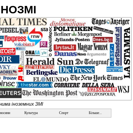
ІНОЗМІ
очима іноземних ЗМІ
дносини
Культура
Спорт
Більше...