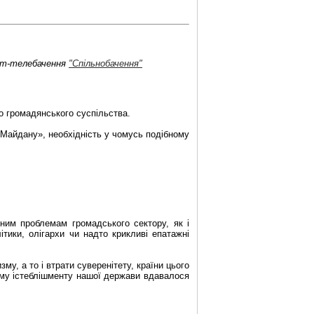
нет-телебачення
"Спільнобачення"
го громадянського суспільства.
 Майдану», необхідність у чомусь подібному
ним проблемам громадського сектору, як і
ітики, олігархи чи надто крикливі епатажні
му, а то і втрати суверенітету, країни цього
ному істеблішменту нашої держави вдавалося