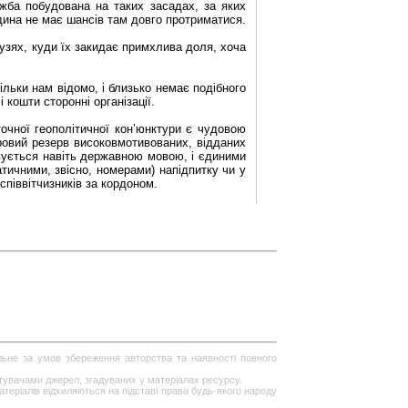
ужба побудована на таких засадах, за яких
дина не має шансів там довго протриматися.
лузях, куди їх закидає примхлива доля, хоча
ільки нам відомо, і близько немає подібного
кошти сторонні організації.
точної геополітичної кон’юнктури є чудовою
ровий резерв високовмотивованих, відданих
овується навіть державною мовою, і єдиними
тичними, звісно, номерами) напідпитку чи у
співвітчизників за кордоном.
ільне за умов збереження авторства та наявності повного
стувачами джерел, згадуваних у матеріалах ресурсу.
теріалів відхиляються на підставі права будь-якого народу