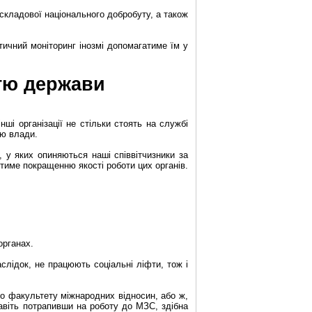
 складової національного добробуту, а також
атичний моніторинг інозмі допомагатиме їм у
стю держави
і організації не стільки стоять на службі
ою влади.
 у яких опиняються наші співвітчизники за
ятиме покращенню якості роботи цих органів.
органах.
слідок, не працюють соціальні ліфти, тож і
до факультету міжнародних відносин, або ж,
навіть потрапивши на роботу до МЗС, здібна