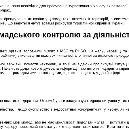
ачення: воно необхідне для просування туристичного бізнесу як важливої
имірах.
 брендування як країни у цілому, так і окремих її територій, а систем
ній, що ведуться ентузіастами розкрутки туристичної справи в Україні.
ромадського контролю за діяльні
х органів, головними з яких є МЗС та РНБО. На жаль, наразі ці та інш
незграбними) виконавцями вказівок нинішньої злочинної за власною природ
 верхівки, почасти нехтуючи, а то й не відаючи про скрутні ситуації,
. Наявність додаткового джерела інформації про поточні інциденти спри
силь з громадськими організаціями, що вже працюють у даній сфері.
ою політикою держави. Окремої уваги заслуговує кадрова ситуація у тих 
ьства, і якщо суспільство є недостатньо конкурентним, у ньому, як на
оземних мов молоді або не має можливості подолати «блат» і вступити 
 кар’єру через «зайнятість» усіх місць «елітною» квотою. Крім того, 