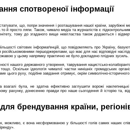
ання спотвореної інформації
нстатувати, що, попри значення і розташування нашої країни, зарубіжні
а то й просто ляпи. Також, чимало медіа та журналістів є підконтрольн
енітету, тому до згаданого вище невігластва також додаються і відвер
більшості світових інформаґенцій, що повідомляють про Україну, базуют
 російськомовними першоджерелами, що має для нас відповідні наслідки
 державою у цьому напрямку практично не було докладено плідних зусиль.
ості нашого державного утворення, таврування нацистсько-колаборантс
, тощо. Оскільки ідеологія чималої частки нинішніх громадських орган
аме цього руху, подібне завдання отримує, окрім символічно-історичног
она взагалі була, не здатна ефективно заглушити ворожі наклепницькі
вому рахунку, донесенню правди про наше сьогодення й історію та, від
для брендування країни, регіонів
як, можливо, є вона несформованою у більшості голів самих наших спів
«бренду».