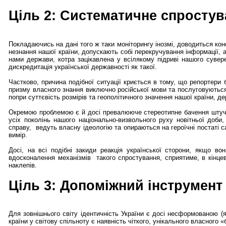
Ціль 2: Систематичне спростув
Покладаючись на дані того ж таки моніторингу інозмі, доводиться ко
незнання нашої країни, допускають собі перекручування інформації, 
нами держави, котра зацікавлена у всілякому підриві нашого сувер
дискредитація української державності як такої.
Частково, причина подібної ситуації криється в тому, що репортери 
призму власного знання виключно російської мови та послуговуються
попри суттєвість розмірів та геополітичного значення нашої країни,
Окремою проблемою є й досі превалююче стереотипне бачення штучн
усіх поколінь нашого національно-визвольного руху новітньої доби
справу, ведуть власну ідеологію та опираються на героїчні постаті с
вимір.
Досі, на всі подібні закиди реакція української сторони, якщо в
вдосконалення механізмів такого спростування, сприятиме, в кінце
наклепів.
Ціль 3: Допоміжний інструмент 
Для зовнішнього світу ідентичність України є досі несформованою (
країни у світову спільноту є наявність чіткого, унікального власного 