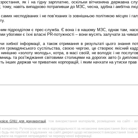
ростання, як і на гідну зарплатню, оскільки вітчизняна державна сл
; тому, навіть випадково потрапивши до МЗС, чесна, здібна і амбітна лю
самих несподіваних і не пов’язаних із зовнішньою політикою місцях і га
ту.
ним підрозділом є прес-служба. Є вона і в нашому МЗС, однак там, наск
и убогими є їхні власні PR-потужності – вони мусять залучати за чималі 
чи хибної інформації, а також отримання в результаті цього знання по
я громадянського суспільства, своєю чергою, це створює якісний кад
нинішню «золоту молодь», котра, в масі своїй, не володіє і не послуг
амниць та роз’їжджання світовими столицями на дорогих авто (з диплома
сть інших держав чи приватних корпорацій, і яким начхати на утиски прав 
ензією GNU для документації
, тож використання матеріалів, розміщених на сайті - в
І конкретно. Рутенорум не несе відповідальності за незаконне використання його кори
дь-які претензії згадуваних на сайті джерел щодо незаконності використання їхніх ма
гувати на подання неправдивої чи перекрученої інформації.