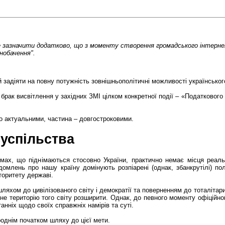
ше зазначити додатково, що з моменту створення громадського інтер
нобачення".
 й задіяти на повну потужність зовнішньополітичні можливості українсько
рак висвітлення у західних ЗМІ цілком конкретної події – «Податкового
но актуальними, частина – довгостроковими.
суспільства
емах, що піднімаються стосовно України, практично немає місця реаль
омлень про нашу країну домінують розпіарені (однак, збанкрутілі) пол
торитету державі.
ляхом до цивілізованого світу і демократії та поверненням до тоталітариз
агне територію того світу розширити. Однак, до певного моменту офіцій
нніх щодо своїх справжніх намірів та суті.
роднім початком шляху до цієї мети.