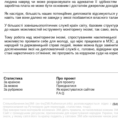
людина навряд чи може розраховувати на адекватне її здібностям з
заробітна плата не може бути основним і достатнім джерелом доходів
Як наслідок, більшість наших потенційних дипломатів відсижуються у 
навіть там вони далеко не завжди у змозі позбавитися власного талан
У більшості зовнішньополітичних служб країн світу, базовим структур
до наших можливостей інструменту моніторингу інозмі; так само, вельм
Тому робота над моніторингом інозмі, спростуванням наклепницької 
можливістю проявити себе для молоді, що мріє працювати в МЗС; дл
народній та державницькій справі людей, якими можна буде замінити 
досягненнями якої на дипломатичній службі є, головно, відвідини кр
стані наркотичного сп’яніння; які програють за кордоном суди на кори
Статистика
Про проект
За країною
Цілі проекту
За мовою
Приєднатися
За рубрикою
Як користуватися сайтом
F.A.Q.
Спільнобачення.ІноЗМІ (ex-InoZMI.Ruthenorum.info) розповсюджується згідно з
ліц
гіперпосилання на Рутенорум (для перекладів, статистики, тощо).
При використанні матеріалів іноземних ЗМІ діють правила, встановлювані кожним ЗМ
Сайт є громадським ресурсом, призначеним для користування народом України, тож бу
знати, у якому світлі його та країну подають у світових ЗМІ аби належним чином реа