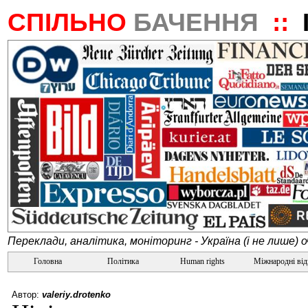
СПІЛЬНО
БАЧЕННЯ
::
Переклади, аналітика, моніторинг - Україна (і не лише) 
Головна
Політика
Human rights
Міжнародні ві
Автор:
valeriy.drotenko