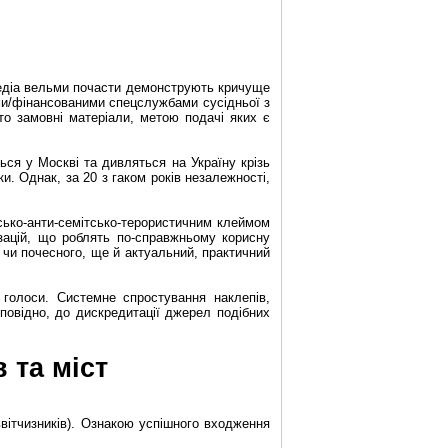
 медіа вельми почасти демонструють кричуще
ими/фінансованими спецслужбами сусідньої з
то замовні матеріали, метою подачі яких є
ься у Москві та дивляться на Україну крізь
. Однак, за 20 з гаком років незалежності,
ько-анти-семітсько-терористичним клеймом
ізацій, що роблять по-справжньому корисну
о чи почесного, ще й актуальний, практичний
 голоси. Системне спростування наклепів,
повідно, до дискредитації джерел подібних
 та міст
вітчизників). Ознакою успішного входження