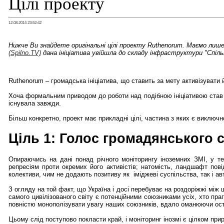
Цілі проекту
12.08.2014 23:52:42
Нижче Ви знайдете оригінальні цілі проекту Ruthenorum. Маємо ли
(Spilno.TV)
дана ініціатива увійшла до складу інфраструктури "Спіль
Ruthenorum – громадська ініціатива, що ставить за мету активізувати
Хоча формальним приводом до роботи над подібною ініціативою став б
існувала завжди.
Більш конкретно, проект має прикладні цілі, частина з яких є виключ
Ціль 1: Голос громадянського 
Опираючись на дані понад річного моніторингу іноземних ЗМІ, у т
репресіям проти окремих його активістів; натомість, ландшафт повід
колективи, чим не додають позитиву як іміджеві суспільства, так і ав
З огляду на той факт, що Україна і досі перебуває на роздоріжжі між ш
самого цивілізованого світу є потенційними союзниками усіх, хто пр
повністю монополізувати увагу наших союзників, вдало оманюючи оста
Цьому слід поступово покласти край, і моніторинг інозмі є цілком при