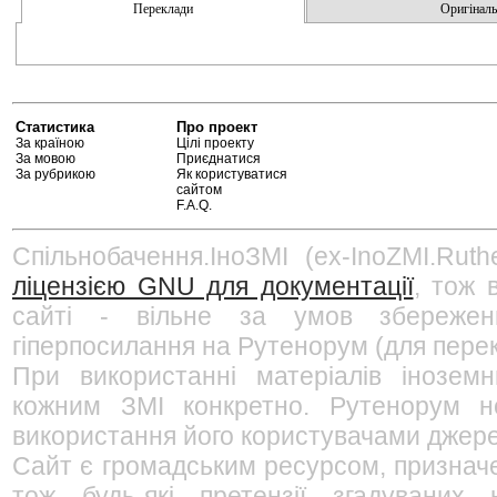
Переклади
Оригінальн
Статистика
Про проект
За країною
Цілі проекту
За мовою
Приєднатися
За рубрикою
Як користуватися
сайтом
F.A.Q.
Спільнобачення.ІноЗМІ (ex-InoZMI.Ruth
ліцензією GNU для документації
, тож 
сайті - вільне за умов збережен
гіперпосилання на Рутенорум (для перек
При використанні матеріалів інозем
кожним ЗМІ конкретно. Рутенорум не
використання його користувачами джерел
Сайт є громадським ресурсом, признач
тож будь-які претензії згадуваних