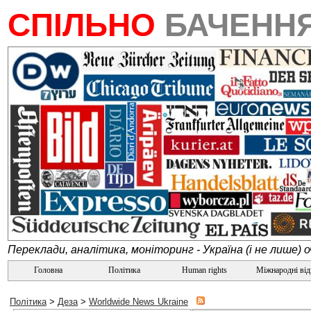
СПІЛЬНО
БАЧЕНН
Переклади, аналітика, моніторинг - Україна (і не лише) 
Головна
Політика
Human rights
Міжнародні ві
Політика
>
Деза
>
Worldwide News Ukraine