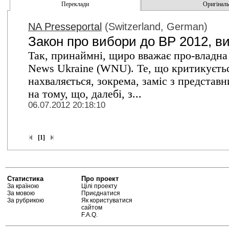
Переклади
Оригінальн
NA Presseportal
(Switzerland, German)
Закон про вибори до ВР 2012, в
Так, принаймні, щиро вважає про-владна
News Ukraine (WNU). Те, що критикуєтьс
нахваляється, зокрема, заміс з представ
на тому, що, далебі, з...
06.07.2012 20:18:10
[1]
Статистика
Про проект
За країною
Цілі проекту
За мовою
Приєднатися
За рубрикою
Як користуватися
сайтом
F.A.Q.