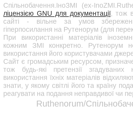
Спільнобачення.ІноЗМІ (ex-InoZMI.Ruth
ліцензією GNU для документації
, тож 
сайті - вільне за умов збережен
гіперпосилання на Рутенорум (для перек
При використанні матеріалів інозем
кожним ЗМІ конкретно. Рутенорум не
використання його користувачами джерел
Сайт є громадським ресурсом, признач
тож будь-які претензії згадуваних
використання їхніх матеріалів відхиляю
знати, у якому світлі його та країну п
реагувати на подання неправдивої чи пе
Ruthenorum/Спільнобаче