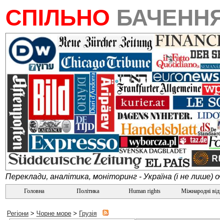
СПІЛЬНО
БАЧЕНН
Переклади, аналітика, моніторинг - Україна (і не лише) 
Головна
Політика
Human rights
Міжнародні ві
Регіони
>
Чорне море
>
Грузія