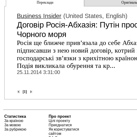
Переклади
Оригінальн
Business Insider
(United States, English)
Договір Росія-Абхазія: Путін пр
Чорного моря
Росія ще ближче прив’язала до себе Абх
підписавши з нею новий договір, котрий п
господарські зв’язки з крихітною країн
Подія викликала обурення та кр...
25.11.2014 3:31:00
[1]
Статистика
Про проект
За країною
Цілі проекту
За мовою
Приєднатися
За рубрикою
Як користуватися
сайтом