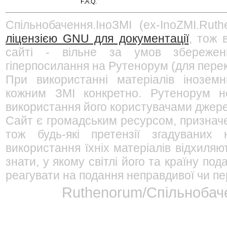
F.A.Q.
Спільнобачення.ІноЗМІ (ex-InoZMI.Ruth
ліцензією GNU для документації
, тож 
сайті - вільне за умов збережен
гіперпосилання на Рутенорум (для перек
При використанні матеріалів інозем
кожним ЗМІ конкретно. Рутенорум не
використання його користувачами джерел
Сайт є громадським ресурсом, признач
тож будь-які претензії згадуваних
використання їхніх матеріалів відхиляю
знати, у якому світлі його та країну п
реагувати на подання неправдивої чи пе
Ruthenorum/Спільнобаче