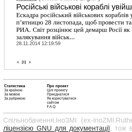
Російські військові кораблі уві
Ескадра російський військових кораблів
п’ятницю 28 листопада, щоб провести та
РИА. Світ розцінює цей демарш Росії як 
залякування військ...
28.11.2014 12:19:59
[1]
Статистика
Про проект
За країною
Цілі проекту
За мовою
Приєднатися
За рубрикою
Як користуватися
сайтом
F.A.Q.
Спільнобачення.ІноЗМІ (ex-InoZMI.Ruth
ліцензією GNU для документації
, тож 