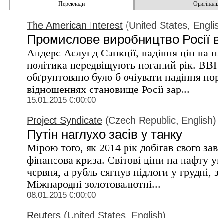
Переклади
Оригінальн
The American Interest
(United States, Engli
Промислове виробництво Росії в
Андерс Аслунд Санкції, падіння цін на 
політика передвіщують поганий рік. ВВП
обґрунтовано було б очіувати падіння пор
відношеннях становище Росії зар...
15.01.2015 0:00:00
Project Syndicate
(Czech Republic, English)
Путін наглухо засів у танку
Мірою того, як 2014 рік добігав свого за
фінансова криза. Світові ціни на нафту
червня, а рубль сягнув підлоги у грудні,
Міжнародні золотовалютні...
08.01.2015 0:00:00
Reuters
(United States, English)