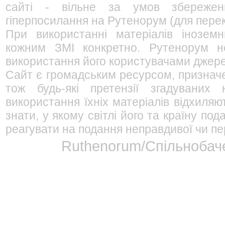
сайті - вільне за умов збережен
гіперпосилання на Рутенорум (для перек
При використанні матеріалів інозем
кожним ЗМІ конкретно. Рутенорум не
використання його користувачами джерел
Сайт є громадським ресурсом, признач
тож будь-які претензії згадуваних
використання їхніх матеріалів відхиляю
знати, у якому світлі його та країну п
реагувати на подання неправдивої чи пе
Ruthenorum/Спільнобаче