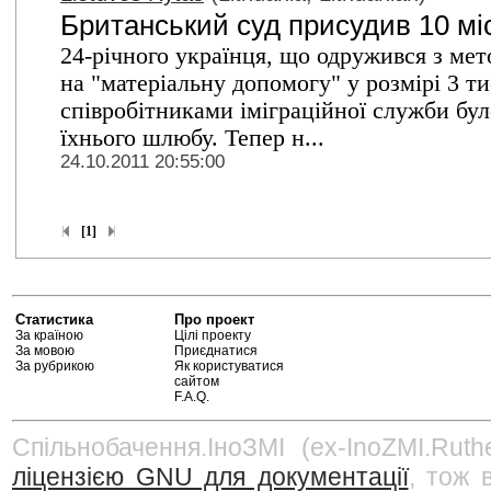
Британський суд присудив 10 м
24-річного українця, що одружився з мето
на "матеріальну допомогу" у розмірі 3 т
співробітниками іміграційної служби бул
їхнього шлюбу. Тепер н...
24.10.2011 20:55:00
[1]
Статистика
Про проект
За країною
Цілі проекту
За мовою
Приєднатися
За рубрикою
Як користуватися
сайтом
F.A.Q.
Спільнобачення.ІноЗМІ (ex-InoZMI.Ruth
ліцензією GNU для документації
, тож 