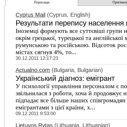
Переклади
Оригінальн
Cyprus Mail
(Cyprus, English)
Результати перепису населення н
Іноземці формують все суттєвіші групи н
окрім грецької, турецької та англійської
румунською та російською. Відсоток рос
містах сягнув 4%, то...
30.12.2011 12:17:23
Actualno.com
(Bulgaria, Bulgarian)
Український діагноз: емігрант
У психології управління персоналом є п
звільнилася з роботи, хоча й продовжує н
підпадає все більше наших співгромадян
емігрантами з цієї країни, х...
09.12.2011 9:53:00
Lietuvos Rytas
(Lithuania, Lithuanian)