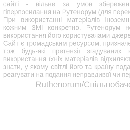
сайті - вільне за умов збережен
гіперпосилання на Рутенорум (для перек
При використанні матеріалів інозем
кожним ЗМІ конкретно. Рутенорум не
використання його користувачами джерел
Сайт є громадським ресурсом, признач
тож будь-які претензії згадуваних
використання їхніх матеріалів відхиляю
знати, у якому світлі його та країну п
реагувати на подання неправдивої чи пе
Ruthenorum/Спільнобаче