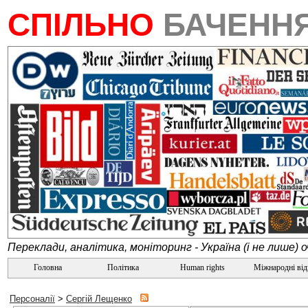
СПІЛЬНО
БАЧЕНН
Переклади, аналітика, моніторинг - Україна (і не лише) 
Головна
Політика
Human rights
Міжнародні ві
Персоналії
>
Сергій Лещенко