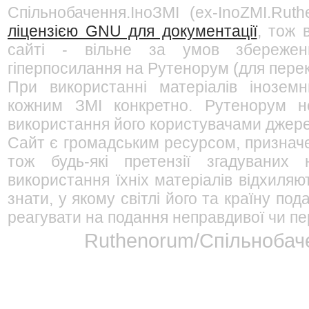
Спільнобачення.ІноЗМІ (ex-InoZMI.Ruth
ліцензією GNU для документації
, тож 
сайті - вільне за умов збережен
гіперпосилання на Рутенорум (для перек
При використанні матеріалів інозем
кожним ЗМІ конкретно. Рутенорум не
використання його користувачами джерел
Сайт є громадським ресурсом, признач
тож будь-які претензії згадуваних
використання їхніх матеріалів відхиляю
знати, у якому світлі його та країну п
реагувати на подання неправдивої чи пе
Ruthenorum/Спільнобаче