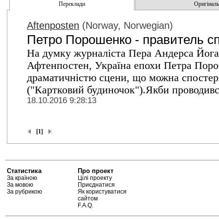
Переклади
Оригінальн
Aftenposten
(Norway, Norwegian)
Петро Порошенко - правитель сп
На думку журналіста Пера Андерса Йоган
Афтенпостен, Україна епохи Петра Поро
драматичністю сцени, що можна спостеріг
("Картковий будиночок").Якби проводився
18.10.2016 9:28:13
[1]
Статистика
Про проект
За країною
Цілі проекту
За мовою
Приєднатися
За рубрикою
Як користуватися
сайтом
F.A.Q.