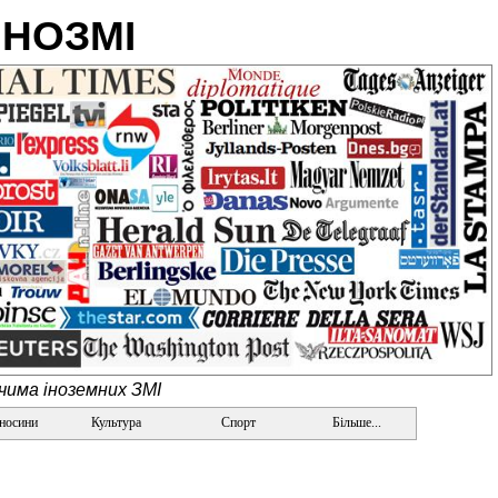
ІНОЗМІ
очима іноземних ЗМІ
дносини
Культура
Спорт
Більше...