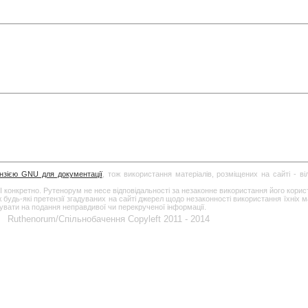
ензією GNU для документації
, тож використання матеріалів, розміщених на сайті - в
І конкретно. Рутенорум не несе відповідальності за незаконне використання його кори
дь-які претензії згадуваних на сайті джерел щодо незаконності використання їхніх ма
гувати на подання неправдивої чи перекрученої інформації.
Ruthenorum/Спільнобачення Copyleft 2011 - 2014