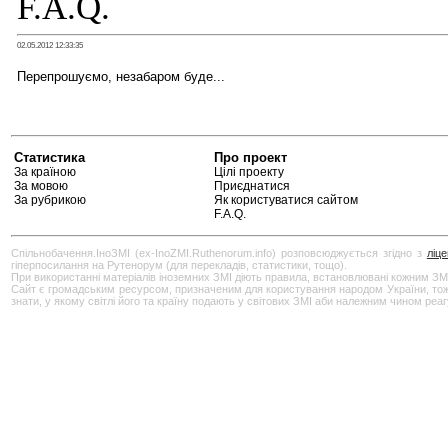
F.A.Q.
02.05.2012 12:33:35
Перепрошуємо, незабаром буде...
Статистика
Про проект
За країною
Цілі проекту
За мовою
Приєднатися
За рубрикою
Як користуватися сайтом
F.A.Q.
Спільнобачення.ІноЗМІ (ex-InoZMI.Ruthenorum.info) розповсюджується згідно з
ліц
гіперпосилання на Рутенорум (для перекладів, статистики, тощо).
При використанні матеріалів іноземних ЗМІ діють правила, встановлювані кожним ЗМ
Сайт є громадським ресурсом, призначеним для користування народом України, тож бу
знати, у якому світлі його та країну подають у світових ЗМІ аби належним чином реа