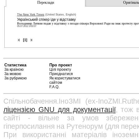
Переклади
Оригінальн
The New York Times
(United States, English)
Український спікер іде у відставку
Володимир Литвин подав у відставку з посади спікера Верховної Ради на знак протесту про
05.07.2012 3:02:07
[1]
Статистика
Про проект
За країною
Цілі проекту
За мовою
Приєднатися
За рубрикою
Як користуватися
сайтом
F.A.Q.
Спільнобачення.ІноЗМІ (ex-InoZMI.Ruth
ліцензією GNU для документації
, тож 
сайті - вільне за умов збережен
гіперпосилання на Рутенорум (для перек
При використанні матеріалів інозем