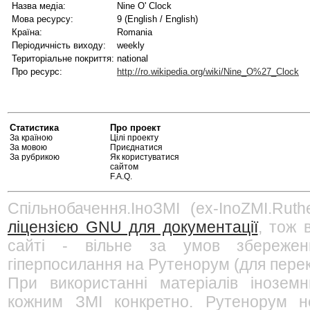
Назва медіа:
Nine O' Clock
Мова ресурсу:
9 (English / English)
Країна:
Romania
Періодичність виходу:
weekly
Територіальне покриття:
national
Про ресурс:
http://ro.wikipedia.org/wiki/Nine_O%27_Clock
Статистика
Про проект
За країною
Цілі проекту
За мовою
Приєднатися
За рубрикою
Як користуватися
сайтом
F.A.Q.
Спільнобачення.ІноЗМІ (ex-InoZMI.Ruth
ліцензією GNU для документації
, тож 
сайті - вільне за умов збережен
гіперпосилання на Рутенорум (для перек
При використанні матеріалів інозем
кожним ЗМІ конкретно. Рутенорум не