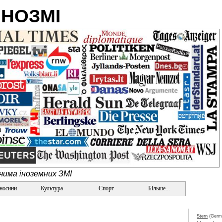
ІНОЗМІ
очима іноземних ЗМІ
дносини
Культура
Спорт
Більше...
Stern
(Germ