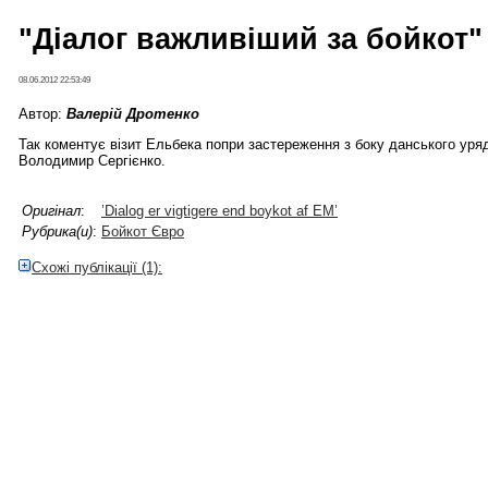
"Діалог важливіший за бойкот"
08.06.2012 22:53:49
Автор:
Валерій Дротенко
Так коментує візит Ельбека попри застереження з боку данського ур
Володимир Сергієнко.
Оригінал
:
’Dialog er vigtigere end boykot af EM’
Рубрика(и)
:
Бойкот Євро
Схожі публікації (1):