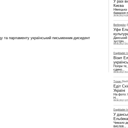
У разі в
Києва
Німецька
бажання пі
26.06.2012 6:2
Berlingske
(
Уфе Ель
культура
яду та парламенту український письменник-дисидент
Данський 
зустріч...
09.06.2012 14:
Dagbladet I
Візит Е
українс
Попри те,
єдино...
09.06.2012 15:
Trouw
(Neth
Едіт Сх
Україні
На фото: 
Н...
09.06.2012 12:
Dagbladet I
У дансь
Ельбека
Чимало де
вислов...