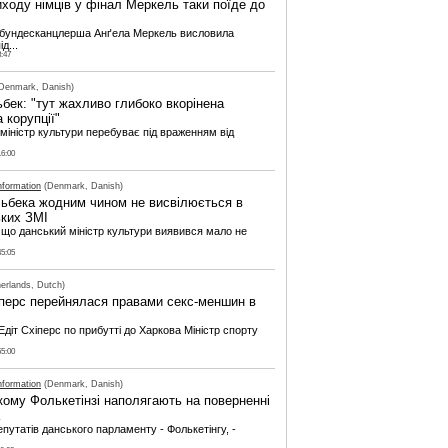
иходу німців у фінал Меркель таки поїде до
 бундесканцлерша Анґела Меркель висловила
д...
8:47
Denmark, Danish)
бек: "тут жахливо глибоко вкорінена
 корупції"
міністр культури перебуває під враженням від
16:00
nformation
(Denmark, Danish)
льбека жодним чином не висвілюється в
ьких ЗМІ
 що данський міністр культури виявився мало не
45:05
erlands, Dutch)
іперс перейнялася правами секс-меншин в
Едіт Схіперс по прибутті до Харкова Міністр спорту
55:00
nformation
(Denmark, Danish)
кому Фолькетінзі наполягають на поверненні
путатів данського парламенту - Фолькетінгу, -