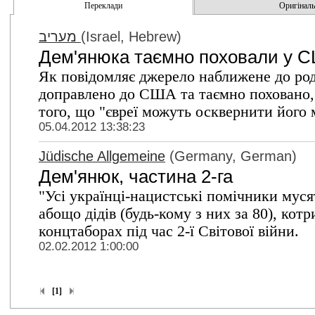
Переклади
Оригінальн
מעריב
(Israel, Hebrew)
Дем'янюка таємно поховали у 
Як повідомляє джерело наближене до род
доправлено до США та таємно поховано,
того, що "євреї можуть осквернити його 
05.04.2012 13:38:23
Jüdische Allgemeine
(Germany, German)
Дем'янюк, частина 2-га
"Усі українці-нацистські помічники муся
абощо дідів (будь-кому з них за 80), кот
концтаборах під час 2-ї Світової війни.
02.02.2012 1:00:00
[1]