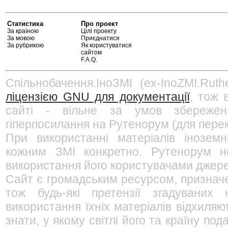
Статистика
Про проект
За країною
Цілі проекту
За мовою
Приєднатися
За рубрикою
Як користуватися
сайтом
F.A.Q.
Спільнобачення.ІноЗМІ (ex-InoZMI.Ruth
ліцензією GNU для документації
, тож 
сайті - вільне за умов збережен
гіперпосилання на Рутенорум (для перек
При використанні матеріалів інозем
кожним ЗМІ конкретно. Рутенорум не
використання його користувачами джерел
Сайт є громадським ресурсом, признач
тож будь-які претензії згадуваних
використання їхніх матеріалів відхиляю
знати, у якому світлі його та країну п