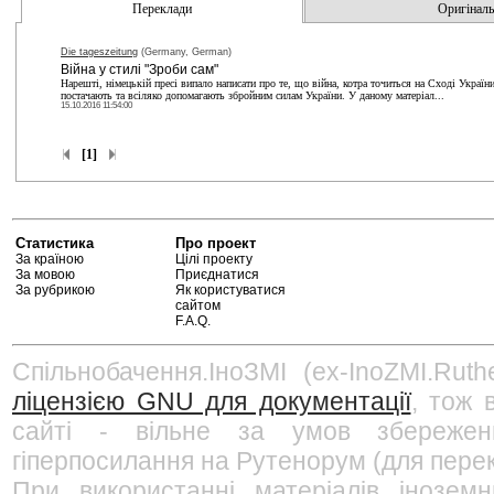
Переклади
Оригінальн
Die tageszeitung
(Germany, German)
Війна у стилі "Зроби сам"
Нарешті, німецькій пресі випало написати про те, що війна, котра точиться на Сході Україн
постачають та всіляко допомагають збройним силам України. У даному матеріал...
15.10.2016 11:54:00
[1]
Статистика
Про проект
За країною
Цілі проекту
За мовою
Приєднатися
За рубрикою
Як користуватися
сайтом
F.A.Q.
Спільнобачення.ІноЗМІ (ex-InoZMI.Ruth
ліцензією GNU для документації
, тож 
сайті - вільне за умов збережен
гіперпосилання на Рутенорум (для перек
При використанні матеріалів інозем