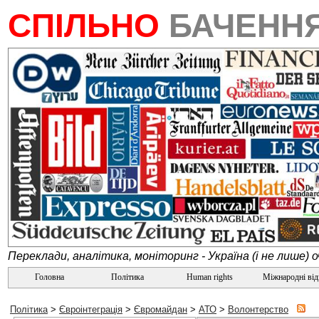
СПІЛЬНО
БАЧЕНН
Переклади, аналітика, моніторинг - Україна (і не лише) 
Головна
Політика
Human rights
Міжнародні ві
Політика
>
Євроінтеграція
>
Євромайдан
>
АТО
>
Волонтерство