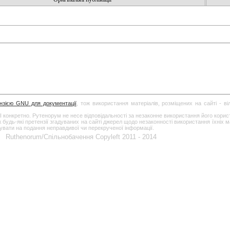
ензією GNU для документації
, тож використання матеріалів, розміщених на сайті - в
І конкретно. Рутенорум не несе відповідальності за незаконне використання його кори
дь-які претензії згадуваних на сайті джерел щодо незаконності використання їхніх ма
гувати на подання неправдивої чи перекрученої інформації.
Ruthenorum/Спільнобачення Copyleft 2011 - 2014