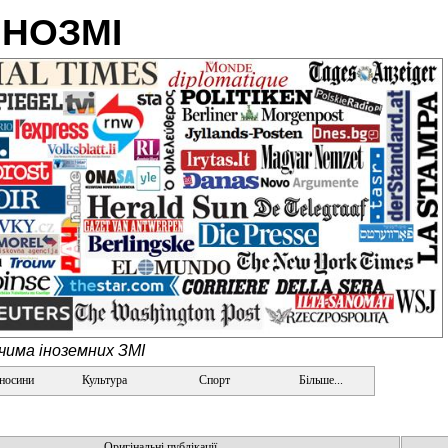
ІНОЗМІ
очима іноземних ЗМІ
дносини
Культура
Спорт
Більше...
Оригінальні публікації