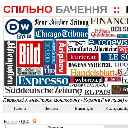
СПІЛЬНО
БАЧЕННЯ
::
Переклади, аналітика, моніторинг - Україна (і не лише) 
Головна
Політика
Human rights
Міжнародні ві
Регіони
>
ЦСЄ
Переклади