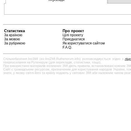
Статистика
Про проект
За країною
Цілі проекту
За мовою
Приєднатися
За рубрикою
Як користуватися сайтом
F.A.Q.
Спільнобачення.ІноЗМІ (ex-InoZMI.Ruthenorum.info) розповсюджується згідно з
ліц
гіперпосилання на Рутенорум (для перекладів, статистики, тощо).
При використанні матеріалів іноземних ЗМІ діють правила, встановлювані кожним ЗМ
Сайт є громадським ресурсом, призначеним для користування народом України, тож бу
знати, у якому світлі його та країну подають у світових ЗМІ аби належним чином реа