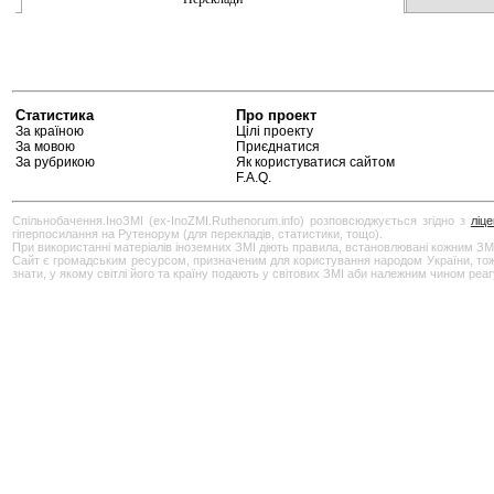
Статистика
Про проект
За країною
Цілі проекту
За мовою
Приєднатися
За рубрикою
Як користуватися сайтом
F.A.Q.
Спільнобачення.ІноЗМІ (ex-InoZMI.Ruthenorum.info) розповсюджується згідно з
ліц
гіперпосилання на Рутенорум (для перекладів, статистики, тощо).
При використанні матеріалів іноземних ЗМІ діють правила, встановлювані кожним ЗМ
Сайт є громадським ресурсом, призначеним для користування народом України, тож бу
знати, у якому світлі його та країну подають у світових ЗМІ аби належним чином реа