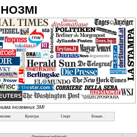
ІНОЗМІ
очима іноземних ЗМІ
дносини
Культура
Спорт
Більше...
Оригінальні публікації