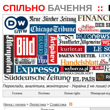
СПІЛЬНО
БАЧЕННЯ
::
Переклади, аналітика, моніторинг - Україна (і не лише) 
Головна
Політика
Human rights
Міжнародні ві
Наука і техніка
>
Лінгвістика
>
Славістика
Переклади