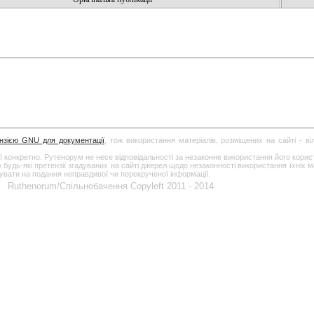
ензією GNU для документації
, тож використання матеріалів, розміщених на сайті - в
І конкретно. Рутенорум не несе відповідальності за незаконне використання його кори
дь-які претензії згадуваних на сайті джерел щодо незаконності використання їхніх ма
гувати на подання неправдивої чи перекрученої інформації.
Ruthenorum/Спільнобачення Copyleft 2011 - 2014