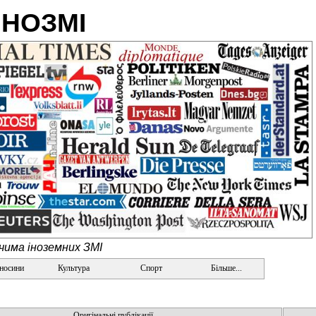
ІНОЗМІ
очима іноземних ЗМІ
дносини
Культура
Спорт
Більше...
Оригінальні публікації