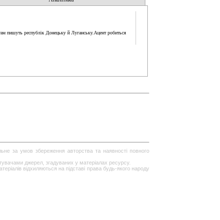
к там пишуть республік Донецьку й Луганську.Ацент робиться
ільне за умов збереження авторства та наявності повного
стувачами джерел, згадуваних у матеріалах ресурсу.
теріалів відхиляються на підставі права будь-якого народу