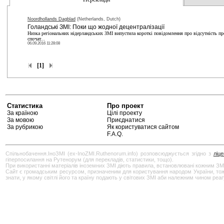
Noordhollands Dagblad
(Netherlands, Dutch)
Голандські ЗМІ: Поки що жодної децентралізації
Низка регіональних нідерландських ЗМІ випустила короткі повідомлення про відсутність пр
спочат...
06.09.2016 11:28:08
[1]
Статистика
Про проект
За країною
Цілі проекту
За мовою
Приєднатися
За рубрикою
Як користуватися сайтом
F.A.Q.
Спільнобачення.ІноЗМІ (ex-InoZMI.Ruthenorum.info) розповсюджується згідно з
ліц
гіперпосилання на Рутенорум (для перекладів, статистики, тощо).
При використанні матеріалів іноземних ЗМІ діють правила, встановлювані кожним ЗМ
Сайт є громадським ресурсом, призначеним для користування народом України, тож бу
знати, у якому світлі його та країну подають у світових ЗМІ аби належним чином реа