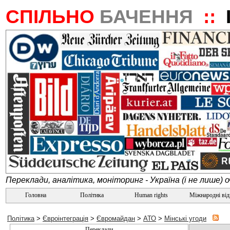
СПІЛЬНО
БАЧЕННЯ
::
Переклади, аналітика, моніторинг - Україна (і не лише) 
Головна
Політика
Human rights
Міжнародні ві
Політика
>
Євроінтеграція
>
Євромайдан
>
АТО
>
Мінські угоди
Переклади