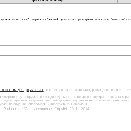
огресу в децентралізації, зокрема, у тій частині, що стосується розширення повноважень "повсталих" я
ензією GNU для документації
, тож використання матеріалів, розміщених на сайті - в
І конкретно. Рутенорум не несе відповідальності за незаконне використання його кори
дь-які претензії згадуваних на сайті джерел щодо незаконності використання їхніх ма
гувати на подання неправдивої чи перекрученої інформації.
Ruthenorum/Спільнобачення Copyleft 2011 - 2014