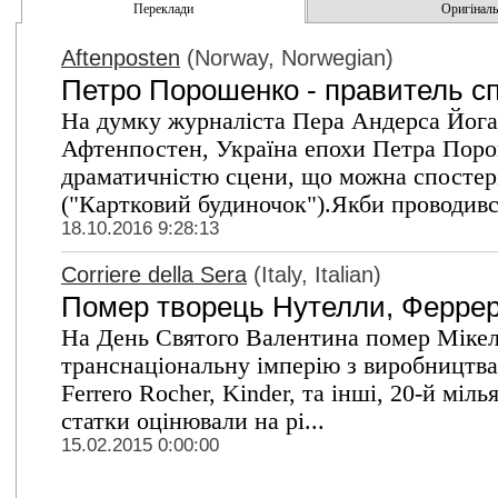
Переклади
Оригінальн
Aftenposten
(Norway, Norwegian)
Петро Порошенко - правитель сп
На думку журналіста Пера Андерса Йоган
Афтенпостен, Україна епохи Петра Поро
драматичністю сцени, що можна спостеріг
("Картковий будиночок").Якби проводився
18.10.2016 9:28:13
Corriere della Sera
(Italy, Italian)
Помер творець Нутелли, Феррер
На День Святого Валентина помер Мікел
транснаціональну імперію з виробництва
Ferrero Rocher, Kinder, та інші, 20-й міль
статки оцінювали на рі...
15.02.2015 0:00:00