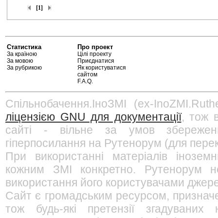
[1]
Статистика
Про проект
За країною
Цілі проекту
За мовою
Приєднатися
За рубрикою
Як користуватися
сайтом
F.A.Q.
Спільнобачення.ІноЗМІ (ex-InoZMI.Ruth
ліцензією GNU для документації
, тож 
сайті - вільне за умов збережен
гіперпосилання на Рутенорум (для перек
При використанні матеріалів інозем
кожним ЗМІ конкретно. Рутенорум не
використання його користувачами джерел
Сайт є громадським ресурсом, признач
тож будь-які претензії згадуваних