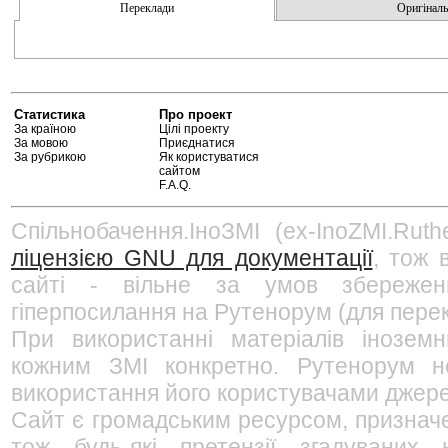
Переклади
Оригінальн
Статистика
Про проект
За країною
Цілі проекту
За мовою
Приєднатися
За рубрикою
Як користуватися
сайтом
F.A.Q.
Спільнобачення.ІноЗМІ (ex-InoZMI.Ruth
ліцензією GNU для документації
, тож 
сайті - вільне за умов збережен
гіперпосилання на Рутенорум (для перек
При використанні матеріалів інозем
кожним ЗМІ конкретно. Рутенорум не
використання його користувачами джерел
Сайт є громадським ресурсом, признач
тож будь-які претензії згадуваних