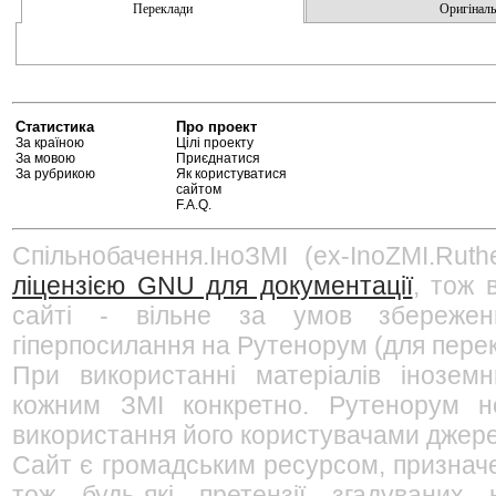
Переклади
Оригінальн
Статистика
Про проект
За країною
Цілі проекту
За мовою
Приєднатися
За рубрикою
Як користуватися
сайтом
F.A.Q.
Спільнобачення.ІноЗМІ (ex-InoZMI.Ruth
ліцензією GNU для документації
, тож 
сайті - вільне за умов збережен
гіперпосилання на Рутенорум (для перек
При використанні матеріалів інозем
кожним ЗМІ конкретно. Рутенорум не
використання його користувачами джерел
Сайт є громадським ресурсом, признач
тож будь-які претензії згадуваних