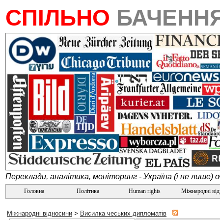
СПІЛЬНО
БАЧЕНН
Переклади, аналітика, моніторинг - Україна (і не лише) 
Головна
Політика
Human rights
Міжнародні ві
Міжнародні відносини
>
Висилка чеських дипломатів