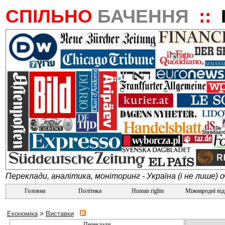
СПІЛЬНО
БАЧЕННЯ
::
Переклади, аналітика, моніторинг - Україна (і не лише) 
Головна
Політика
Human rights
Міжнародні ві
Економіка
>
Виставки
Переклади