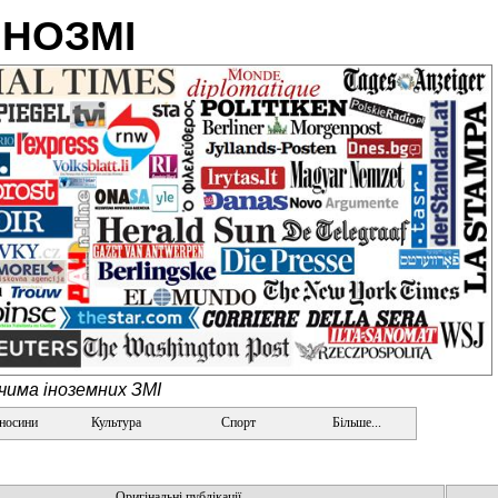
ІНОЗМІ
очима іноземних ЗМІ
дносини
Культура
Спорт
Більше...
Оригінальні публікації