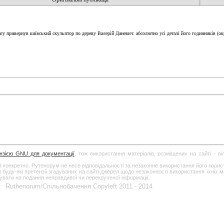
у привернув київський скульптор по дереву Валерій Даневич: абсолютно усі деталі його годинників (окрі
ензією GNU для документації
, тож використання матеріалів, розміщених на сайті - в
І конкретно. Рутенорум не несе відповідальності за незаконне використання його кори
дь-які претензії згадуваних на сайті джерел щодо незаконності використання їхніх ма
гувати на подання неправдивої чи перекрученої інформації.
Ruthenorum/Спільнобачення Copyleft 2011 - 2014