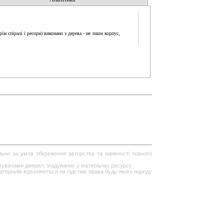
м спіралі і ресори) виконано з дерева - не лише корпус,
ільне за умов збереження авторства та наявності повного
стувачами джерел, згадуваних у матеріалах ресурсу.
теріалів відхиляються на підставі права будь-якого народу