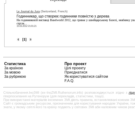
Le Journal du Jura
(Switzerland, French)
Годинникар, що створює годинники повністю з дерева
На годинниковій виставці Baselworld 2012, що триває у швейцарському Базелі, неабияку уваг
стрілк...
15.03.2012 21:01:21
[1]
Статистика
Про проект
За країною
Цілі проекту
За мовою
Приєднатися
За рубрикою
Як користуватися сайтом
F.A.Q.
Спільнобачення.ІноЗМІ (ex-InoZMI.Ruthenorum.info) розповсюджується згідно з
ліц
гіперпосилання на Рутенорум (для перекладів, статистики, тощо).
При використанні матеріалів іноземних ЗМІ діють правила, встановлювані кожним ЗМ
Сайт є громадським ресурсом, призначеним для користування народом України, тож бу
знати, у якому світлі його та країну подають у світових ЗМІ аби належним чином реа