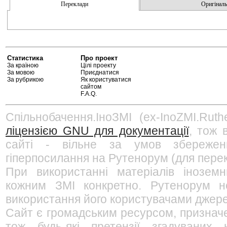
Переклади
Оригінальн
Статистика
Про проект
За країною
Цілі проекту
За мовою
Приєднатися
За рубрикою
Як користуватися
сайтом
F.A.Q.
Спільнобачення.ІноЗМІ (ex-InoZMI.Ruth
ліцензією GNU для документації
, тож 
сайті - вільне за умов збережен
гіперпосилання на Рутенорум (для перек
При використанні матеріалів інозем
кожним ЗМІ конкретно. Рутенорум не
використання його користувачами джерел
Сайт є громадським ресурсом, признач
тож будь-які претензії згадуваних