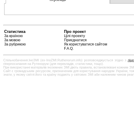
Статистика
Про проект
За країною
Цілі проекту
За мовою
Приєднатися
За рубрикою
Як користуватися сайтом
F.A.Q.
Спільнобачення.ІноЗМІ (ex-InoZMI.Ruthenorum.info) розповсюджується згідно з
ліц
гіперпосилання на Рутенорум (для перекладів, статистики, тощо).
При використанні матеріалів іноземних ЗМІ діють правила, встановлювані кожним ЗМ
Сайт є громадським ресурсом, призначеним для користування народом України, тож бу
знати, у якому світлі його та країну подають у світових ЗМІ аби належним чином реа