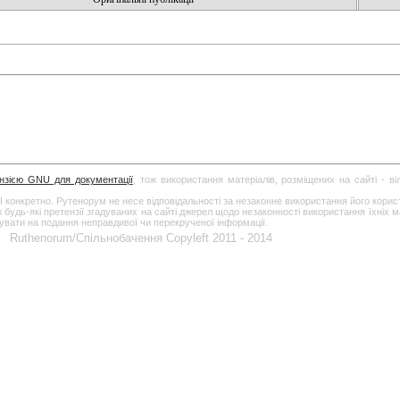
ензією GNU для документації
, тож використання матеріалів, розміщених на сайті - в
І конкретно. Рутенорум не несе відповідальності за незаконне використання його кори
дь-які претензії згадуваних на сайті джерел щодо незаконності використання їхніх ма
гувати на подання неправдивої чи перекрученої інформації.
Ruthenorum/Спільнобачення Copyleft 2011 - 2014