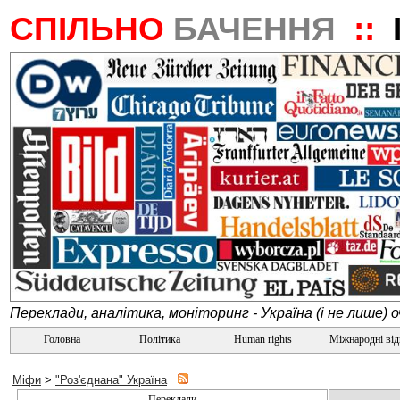
СПІЛЬНО
БАЧЕННЯ
::
Переклади, аналітика, моніторинг - Україна (і не лише) 
Головна
Політика
Human rights
Міжнародні ві
Міфи
>
"Роз'єднана" Україна
Переклади