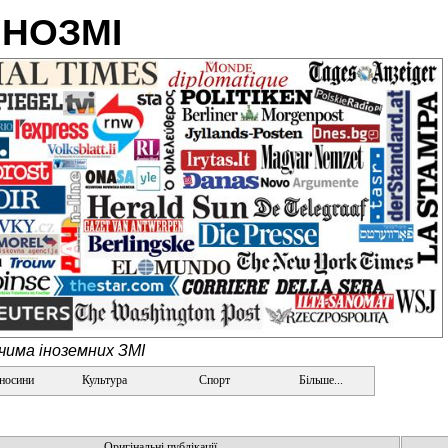
ІНОЗМІ
очима іноземних ЗМІ
дносини
Культура
Спорт
Більше...
Оригінальні публікації