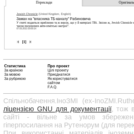
Переклади
Оригінальн
Jewish Chronicle
(United Kingdom, English)
Замах на "власника ТБ-каналу" Рабиновича
У статті подається приблизно та ж версія, що у й матеріалі ТВі. Звісно ж, Jewish Chronicle 
часом посилилися анти-семітські настрої".
07.03.2013 20:00:14
[1]
Статистика
Про проект
За країною
Цілі проекту
За мовою
Приєднатися
За рубрикою
Як користуватися
сайтом
F.A.Q.
Спільнобачення.ІноЗМІ (ex-InoZMI.Ruth
ліцензією GNU для документації
, тож 
сайті - вільне за умов збережен
гіперпосилання на Рутенорум (для перек
При використанні матеріалів інозем