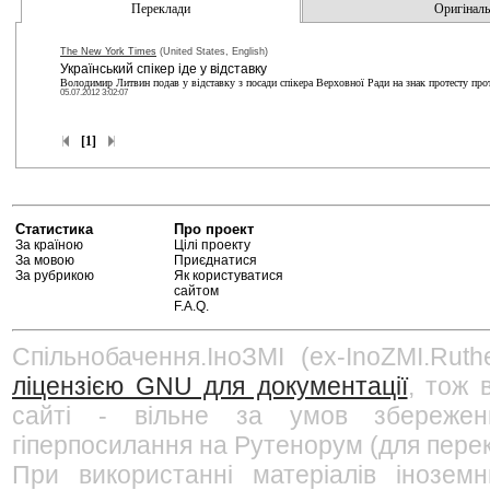
Переклади
Оригінальн
The New York Times
(United States, English)
Український спікер іде у відставку
Володимир Литвин подав у відставку з посади спікера Верховної Ради на знак протесту про
05.07.2012 3:02:07
[1]
Статистика
Про проект
За країною
Цілі проекту
За мовою
Приєднатися
За рубрикою
Як користуватися
сайтом
F.A.Q.
Спільнобачення.ІноЗМІ (ex-InoZMI.Ruth
ліцензією GNU для документації
, тож 
сайті - вільне за умов збережен
гіперпосилання на Рутенорум (для перек
При використанні матеріалів інозем