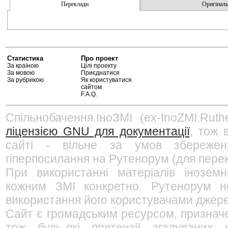
Переклади
Оригінальн
Статистика
Про проект
За країною
Цілі проекту
За мовою
Приєднатися
За рубрикою
Як користуватися
сайтом
F.A.Q.
Спільнобачення.ІноЗМІ (ex-InoZMI.Ruth
ліцензією GNU для документації
, тож 
сайті - вільне за умов збережен
гіперпосилання на Рутенорум (для перек
При використанні матеріалів інозем
кожним ЗМІ конкретно. Рутенорум не
використання його користувачами джерел
Сайт є громадським ресурсом, признач
тож будь-які претензії згадуваних