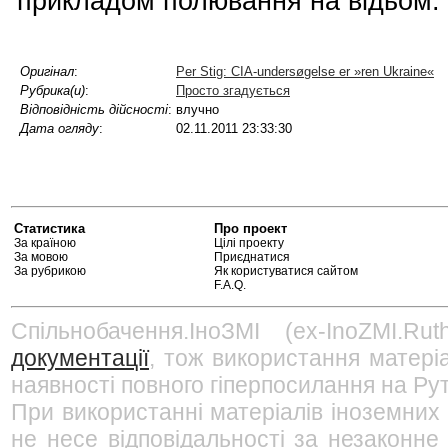
прикладом полювання на відьом.
Оригінал
:
Per Stig: CIA-undersøgelse er »ren Ukraine«
Рубрика(и)
:
Просто згадується
Відповідність дійсності
:
влучно
Дата огляду
:
02.11.2011 23:33:30
Статистика
Про проект
За країною
Цілі проекту
За мовою
Приєднатися
За рубрикою
Як користуватися сайтом
F.A.Q.
Спільнобачення.ІноЗМІ (ex-InoZMI.R
документації
, тож використання матері
наявності повного гіперпосилання на Рут
При використанні матеріалів іноземних
не несе відповідальності за незаконне