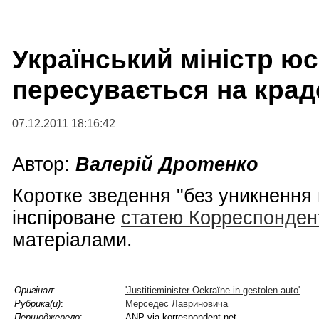
Український міністр юс
пересувається на крад
07.12.2011 18:16:42
Автор:
Валерій Дротенко
Коротке зведення "без уникнення в
інспіроване
статею Корреспонден
матеріалами.
Оригінал
:
'Justitieminister Oekraïne in gestolen auto'
Рубрика(и)
:
Мерседес Лавриновича
Першоджерело
:
ANP via korrespondent.net