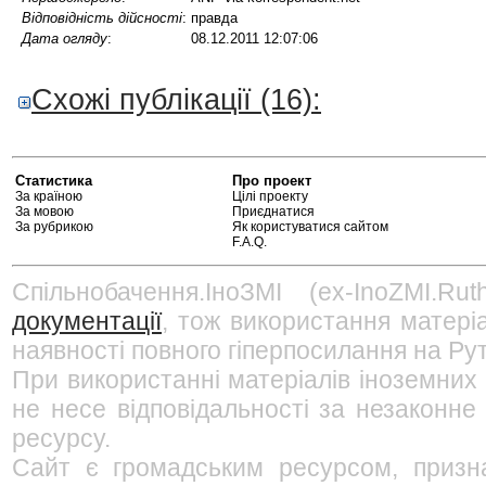
Відповідність дійсності
:
правда
Дата огляду
:
08.12.2011 12:07:06
Схожі публікації (16):
Статистика
Про проект
За країною
Цілі проекту
За мовою
Приєднатися
За рубрикою
Як користуватися сайтом
F.A.Q.
Спільнобачення.ІноЗМІ (ex-InoZMI.R
документації
, тож використання матері
наявності повного гіперпосилання на Рут
При використанні матеріалів іноземних
не несе відповідальності за незаконне
ресурсу.
Сайт є громадським ресурсом, призна