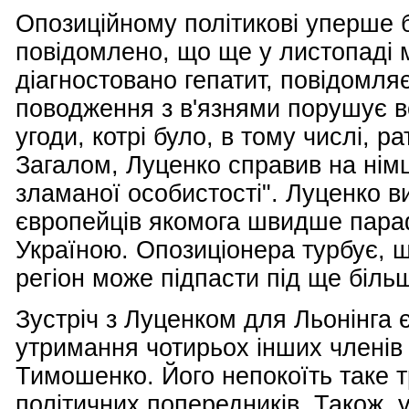
Опозиційному політикові уперше 
повідомлено, що ще у листопаді 
діагностовано гепатит, повідомляє
поводження з в'язнями порушує вс
угоди, котрі було, в тому числі, р
Загалом, Луценко справив на німц
зламаної особистості". Луценко 
європейців якомога швидше параф
Україною. Опозиціонера турбує, 
регіон може підпасти під ще більш
Зустріч з Луценком для Льонінга
утримання чотирьох інших членів
Тимошенко. Його непокоїть таке 
політичних попередників. Також, 