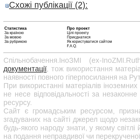
Схожі публікації (2):
Статистика
Про проект
За країною
Цілі проекту
За мовою
Приєднатися
За рубрикою
Як користуватися сайтом
F.A.Q.
Спільнобачення.ІноЗМІ (ex-InoZMI.R
документації
, тож використання матері
наявності повного гіперпосилання на Рут
При використанні матеріалів іноземних
не несе відповідальності за незаконне
ресурсу.
Сайт є громадським ресурсом, призна
згадуваних на сайті джерел щодо незако
будь-якого народу знати, у якому світл
на подання неправдивої чи перекрученої