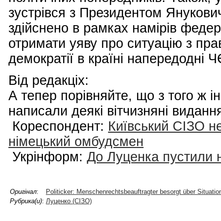
зустрівся з Президентом Янукович
здійснено в рамках намірів феде
отримати уяву про ситуацію з пр
демократії в країні напередодні Ч
Від редакціх:
А тепер порівняйте, що з того ж 
написали деякі вітчизняні виданн
Кореспондент:
Київський СІЗО не
німецький омбудсмен
Укрінформ:
До Луценка пустили 
Оригінал
:
Politicker: Menschenrechtsbeauftragter besorgt über Situatio
Рубрика(и)
:
Луценко (СІЗО)