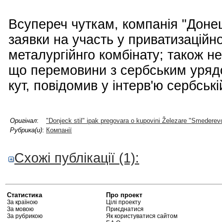
Всупереч чуткам, компанія "Донець
заявки на участь у приватизаційн
металургійнго комбінату; також н
що перемовини з сербським урядо
кут, повідомив у інтерв'ю сербські
Оригінал
:
"Donjeck stil" ipak pregovara o kupovini Železare "Smederev
Рубрика(и)
:
Компанії
Схожі публікації (1):
Статистика
Про проект
За країною
Цілі проекту
За мовою
Приєднатися
За рубрикою
Як користуватися сайтом