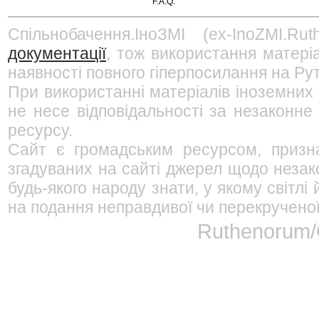
F.A.Q.
Спільнобачення.ІноЗМІ (ex-InoZMI.R
документації
, тож використання матері
наявності повного гіперпосилання на Рут
При використанні матеріалів іноземних
не несе відповідальності за незаконне
ресурсу.
Сайт є громадським ресурсом, призна
згадуваних на сайті джерел щодо незако
будь-якого народу знати, у якому світл
на подання неправдивої чи перекрученої
Ruthenorum/