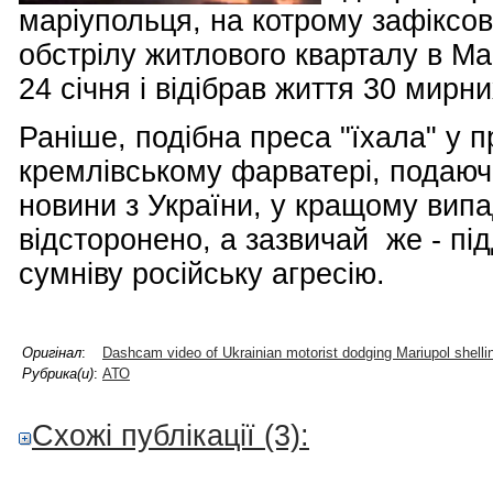
маріупольця, на котрому зафіксов
обстрілу житлового кварталу в Мар
24 січня і відібрав життя 30 мирн
Раніше, подібна преса "їхала" у п
кремлівському фарватері, подаю
новини з України, у кращому випа
відсторонено, а зазвичай же - пі
сумніву російську агресію.
Оригінал
:
Dashcam video of Ukrainian motorist dodging Mariupol shell
Рубрика(и)
:
АТО
Схожі публікації (3):