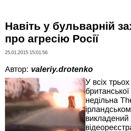
Навіть у бульварній за
про агресію Росії
25.01.2015 15:01:56
Автор:
valeriy.drotenko
У всіх трьох
британської г
недільна Th
ірландському
викладений 
відеореєстр