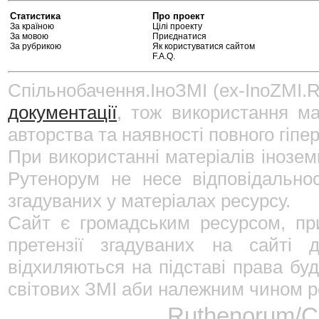
Статистика
Про проект
За країною
Цілі проекту
За мовою
Приєднатися
За рубрикою
Як користуватися сайтом
F.A.Q.
Спільнобачення.ІноЗМІ (ex-InoZMI.R
документації
, тож використання ма
авторства та наявності повного гіпе
При використанні матеріалів інозе
Рутенорум не несе відповідально
згадуваних у матеріалах ресурсу.
Сайт є громадським ресурсом, пр
претензії згадуваних на сайті 
відхиляються на підставі права буд
світових ЗМІ аби належним чином ре
Ruthenorum/Сп