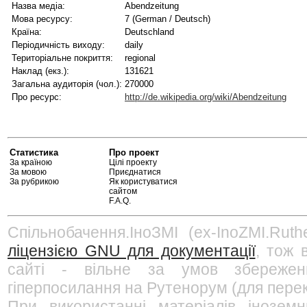
Назва медіа:
Abendzeitung
Мова ресурсу:
7 (German / Deutsch)
Країна:
Deutschland
Періодичність виходу:
daily
Територіальне покриття:
regional
Наклад (екз.):
131621
Загальна аудиторія (чол.):
270000
Про ресурс:
http://de.wikipedia.org/wiki/Abendzeitung
Статистика
Про проект
За країною
Цілі проекту
За мовою
Приєднатися
За рубрикою
Як користуватися
сайтом
F.A.Q.
Спільнобачення.ІноЗМІ (ex-InoZMI.Ruth
ліцензією GNU для документації
, тож 
сайті - вільне за умов збережен
гіперпосилання на Рутенорум (для перек
При використанні матеріалів інозем