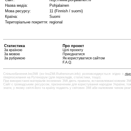
Назва медіа:
Pohjalainen
Мова ресурсу:
11 (Finnish / suomi)
Країна:
Suomi
Територіальне покриття:
regional
Статистика
Про проект
За країною
Цілі проекту
За мовою
Приєднатися
За рубрикою
Як користуватися сайтом
F.A.Q.
Спільнобачення.ІноЗМІ (ex-InoZMI.Ruthenorum.info) розповсюджується згідно з
ліц
гіперпосилання на Рутенорум (для перекладів, статистики, тощо).
При використанні матеріалів іноземних ЗМІ діють правила, встановлювані кожним ЗМ
Сайт є громадським ресурсом, призначеним для користування народом України, тож бу
знати, у якому світлі його та країну подають у світових ЗМІ аби належним чином реа