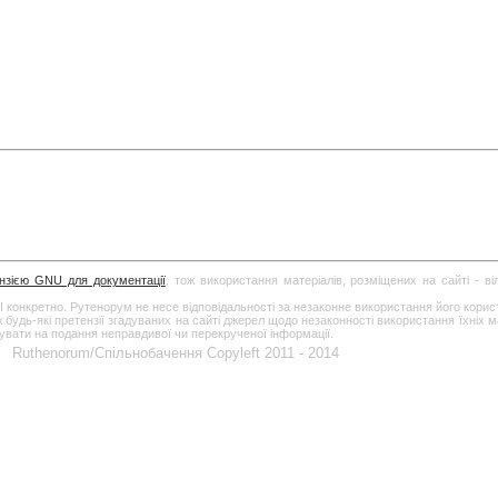
ензією GNU для документації
, тож використання матеріалів, розміщених на сайті - в
І конкретно. Рутенорум не несе відповідальності за незаконне використання його кори
дь-які претензії згадуваних на сайті джерел щодо незаконності використання їхніх ма
гувати на подання неправдивої чи перекрученої інформації.
Ruthenorum/Спільнобачення Copyleft 2011 - 2014