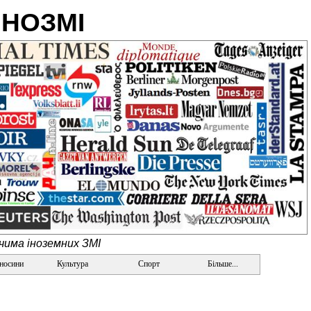
ІНОЗМІ
очима іноземних ЗМІ
дносини
Культура
Спорт
Більше...