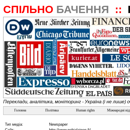
СПІЛЬНО
БАЧЕННЯ
::
Переклади, аналітика, моніторинг - Україна (і не лише) 
Головна
Політика
Human rights
Міжнародні ві
Тип медіа:
Newspaper
Сайт:
http://www.pohjalainen.fi/