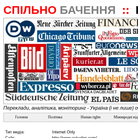
СПІЛЬНО
БАЧЕННЯ
::
Переклади, аналітика, моніторинг - Україна (і не лише) 
Головна
Політика
Human rights
Міжнародні ві
Тип медіа:
Internet Only
Сайт:
http://www.actualno.com/