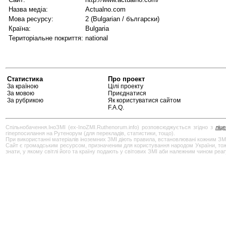
Назва медіа:
Actualno.com
Мова ресурсу:
2 (Bulgarian / български)
Країна:
Bulgaria
Територіальне покриття:
national
Статистика
Про проект
За країною
Цілі проекту
За мовою
Приєднатися
За рубрикою
Як користуватися сайтом
F.A.Q.
Спільнобачення.ІноЗМІ (ex-InoZMI.Ruthenorum.info) розповсюджується згідно з
ліц
гіперпосилання на Рутенорум (для перекладів, статистики, тощо).
При використанні матеріалів іноземних ЗМІ діють правила, встановлювані кожним ЗМ
Сайт є громадським ресурсом, призначеним для користування народом України, тож бу
знати, у якому світлі його та країну подають у світових ЗМІ аби належним чином реа