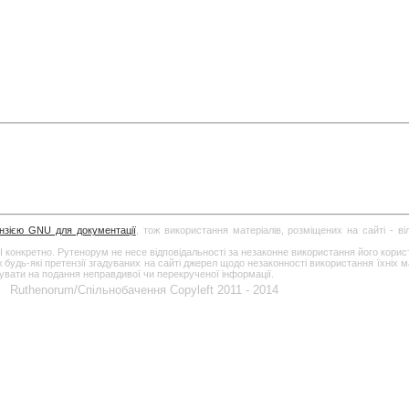
ензією GNU для документації
, тож використання матеріалів, розміщених на сайті - в
І конкретно. Рутенорум не несе відповідальності за незаконне використання його кори
дь-які претензії згадуваних на сайті джерел щодо незаконності використання їхніх ма
гувати на подання неправдивої чи перекрученої інформації.
Ruthenorum/Спільнобачення Copyleft 2011 - 2014