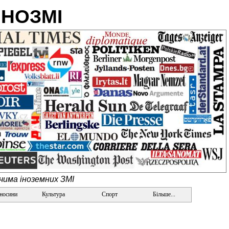
ІНОЗМІ
очима іноземних ЗМІ
дносини
Культура
Спорт
Більше...