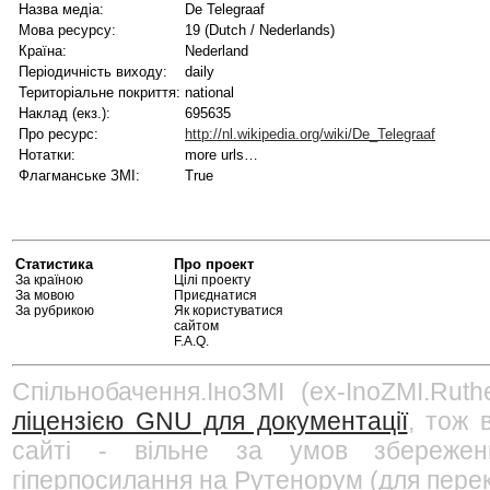
Назва медіа:
De Telegraaf
Мова ресурсу:
19 (Dutch / Nederlands)
Країна:
Nederland
Періодичність виходу:
daily
Територіальне покриття:
national
Наклад (екз.):
695635
Про ресурс:
http://nl.wikipedia.org/wiki/De_Telegraaf
Нотатки:
more urls…
Флагманське ЗМІ:
True
Статистика
Про проект
За країною
Цілі проекту
За мовою
Приєднатися
За рубрикою
Як користуватися
сайтом
F.A.Q.
Спільнобачення.ІноЗМІ (ex-InoZMI.Ruth
ліцензією GNU для документації
, тож 
сайті - вільне за умов збережен
гіперпосилання на Рутенорум (для перек