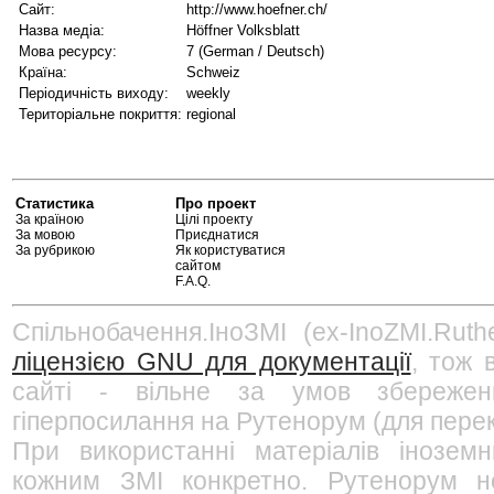
Сайт:
http://www.hoefner.ch/
Назва медіа:
Höffner Volksblatt
Мова ресурсу:
7 (German / Deutsch)
Країна:
Schweiz
Періодичність виходу:
weekly
Територіальне покриття:
regional
Статистика
Про проект
За країною
Цілі проекту
За мовою
Приєднатися
За рубрикою
Як користуватися
сайтом
F.A.Q.
Спільнобачення.ІноЗМІ (ex-InoZMI.Ruth
ліцензією GNU для документації
, тож 
сайті - вільне за умов збережен
гіперпосилання на Рутенорум (для перек
При використанні матеріалів інозем
кожним ЗМІ конкретно. Рутенорум не