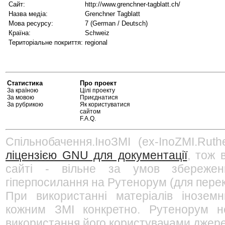
Сайт:
http://www.grenchner-tagblatt.ch/
Назва медіа:
Grenchner Tagblatt
Мова ресурсу:
7 (German / Deutsch)
Країна:
Schweiz
Територіальне покриття:
regional
Статистика
Про проект
За країною
Цілі проекту
За мовою
Приєднатися
За рубрикою
Як користуватися
сайтом
F.A.Q.
Спільнобачення.ІноЗМІ (ex-InoZMI.Ruth
ліцензією GNU для документації
, тож 
сайті - вільне за умов збережен
гіперпосилання на Рутенорум (для перек
При використанні матеріалів інозем
кожним ЗМІ конкретно. Рутенорум не
використання його користувачами джерел